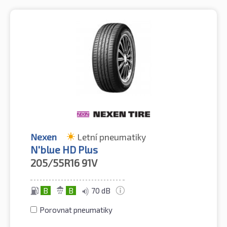
Nexen
Letní pneumatiky
N'blue HD Plus
205/55R16
91V
B
B
70 dB
Porovnat pneumatiky