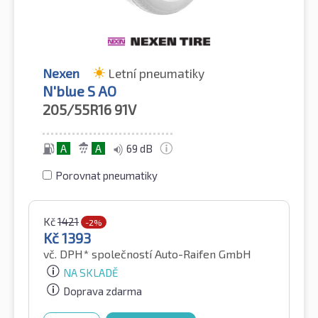
Nexen
Letní pneumatiky
N'blue S AO
205/55R16
91V
A
A
69 dB
Porovnat pneumatiky
Kč
1421
-2%
Kč
1393
vč. DPH*
společností Auto-Raifen GmbH
NA SKLADĚ
Doprava zdarma