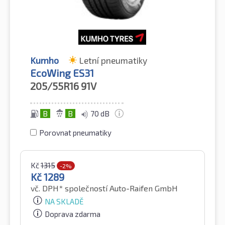
Kumho
Letní pneumatiky
EcoWing ES31
205/55R16
91V
B
B
70 dB
Porovnat pneumatiky
Kč
1315
-2%
Kč
1289
vč. DPH*
společností Auto-Raifen GmbH
NA SKLADĚ
Doprava zdarma