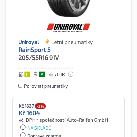
Uniroyal
Letní pneumatiky
RainSport 5
205/55R16
91V
C
A
71 dB
Porovnat pneumatiky
Kč
1637
-2%
Kč
1604
vč. DPH*
společností Auto-Raifen GmbH
NA SKLADĚ
Doprava zdarma