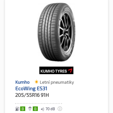
Kumho
Letní pneumatiky
EcoWing ES31
205/55R16
91H
B
B
70 dB