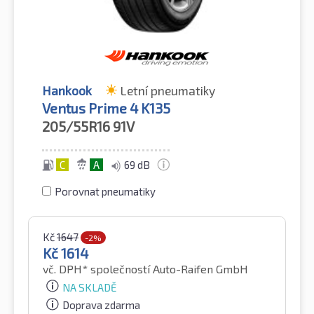
Hankook
Letní pneumatiky
Ventus Prime 4 K135
205/55R16
91V
C
A
69 dB
Porovnat pneumatiky
Kč
1647
-2%
Kč
1614
vč. DPH*
společností Auto-Raifen GmbH
NA SKLADĚ
Doprava zdarma