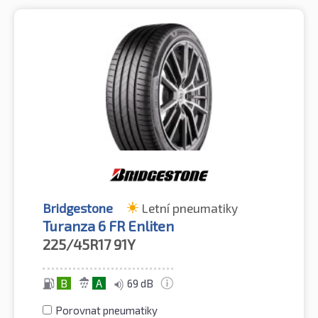
Bridgestone
Letní pneumatiky
Turanza 6 FR Enliten
225/45R17
91Y
B
A
69 dB
Porovnat pneumatiky