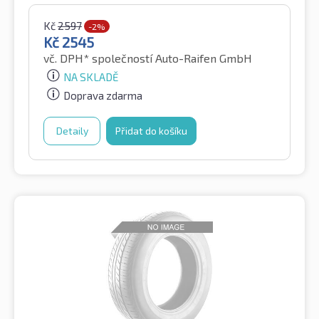
Kč
2597
-2%
Kč
2545
vč. DPH*
společností Auto-Raifen GmbH
NA SKLADĚ
Doprava zdarma
Detaily
Přidat do košíku