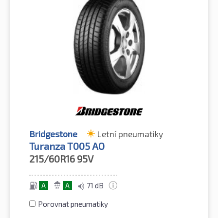
Bridgestone
Letní pneumatiky
Turanza T005 AO
215/60R16
95V
A
A
71 dB
Porovnat pneumatiky