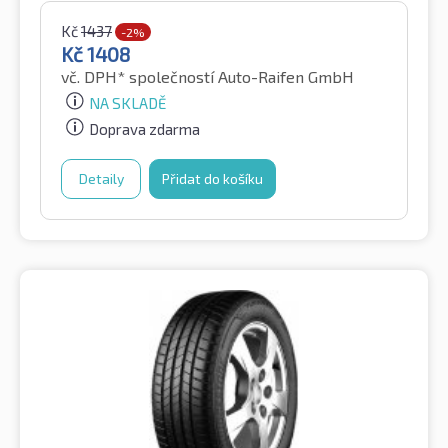
Kč
1437
-2%
Kč
1408
vč. DPH*
společností Auto-Raifen GmbH
NA SKLADĚ
Doprava zdarma
Detaily
Přidat do košíku