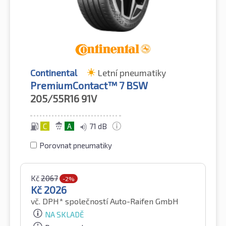
Continental
Letní pneumatiky
PremiumContact™ 7 BSW
205/55R16
91V
C
A
71 dB
Porovnat pneumatiky
Kč
2067
-2%
Kč
2026
vč. DPH*
společností Auto-Raifen GmbH
NA SKLADĚ