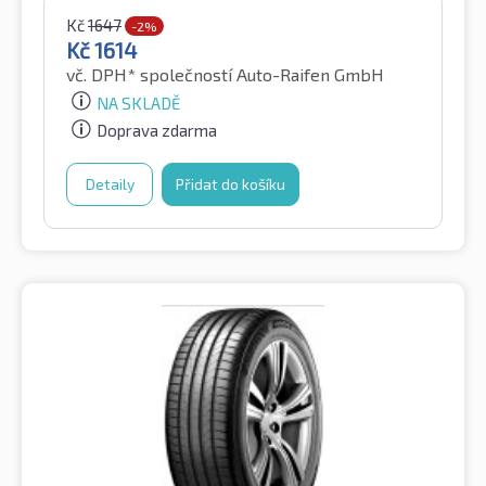
Kč
1647
-2%
Kč
1614
vč. DPH*
společností Auto-Raifen GmbH
NA SKLADĚ
Doprava zdarma
Detaily
Přidat do košíku