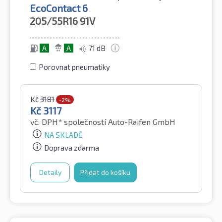
EcoContact 6
205/55R16
91V
A
A
71 dB
Porovnat pneumatiky
Kč
3181
-2%
Kč
3117
vč. DPH*
společností Auto-Raifen GmbH
NA SKLADĚ
Doprava zdarma
Detaily
Přidat do košíku