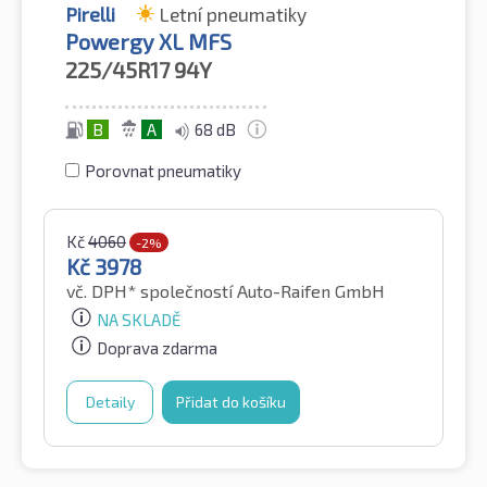
Pirelli
Letní pneumatiky
Powergy XL MFS
225/45R17
94Y
B
A
68 dB
Porovnat pneumatiky
Kč
4060
-2%
Kč
3978
vč. DPH*
společností Auto-Raifen GmbH
NA SKLADĚ
Doprava zdarma
Detaily
Přidat do košíku