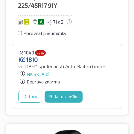
225/45R17
91Y
C
A
71 dB
Porovnat pneumatiky
Kč
1848
-2%
Kč
1810
vč. DPH*
společností Auto-Raifen GmbH
NA SKLADĚ
Doprava zdarma
Detaily
Přidat do košíku