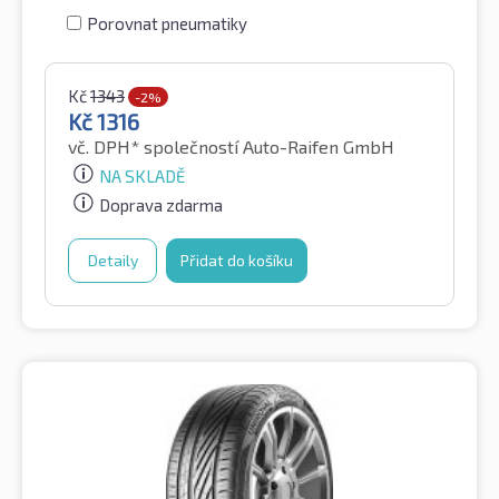
Porovnat pneumatiky
Kč
1343
-2%
Kč
1316
vč. DPH*
společností Auto-Raifen GmbH
NA SKLADĚ
Doprava zdarma
Detaily
Přidat do košíku