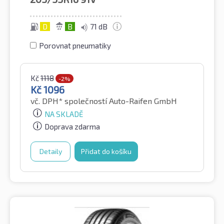
D
B
71 dB
Porovnat pneumatiky
Kč
1118
-2%
Kč
1096
vč. DPH*
společností Auto-Raifen GmbH
NA SKLADĚ
Doprava zdarma
Detaily
Přidat do košíku