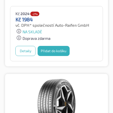
Kč
2024
-2%
Kč
1984
vč. DPH*
společností Auto-Raifen GmbH
NA SKLADĚ
Doprava zdarma
Detaily
Přidat do košíku