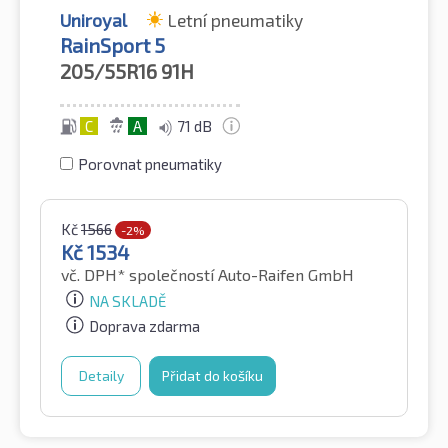
Uniroyal
Letní pneumatiky
RainSport 5
205/55R16
91H
C
A
71 dB
Porovnat pneumatiky
Kč
1566
-2%
Kč
1534
vč. DPH*
společností Auto-Raifen GmbH
NA SKLADĚ
Doprava zdarma
Detaily
Přidat do košíku