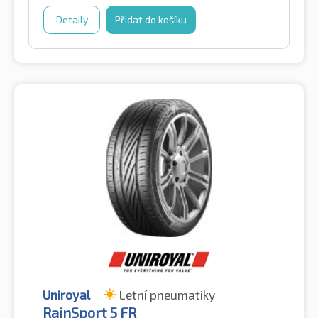
Detaily
Přidat do košíku
Uniroyal
Letní pneumatiky
RainSport 5 FR