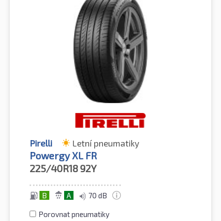
Pirelli
Letní pneumatiky
Powergy XL FR
225/40R18
92Y
B
A
70 dB
Porovnat pneumatiky