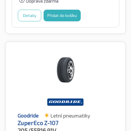
Doprava zdarma
Detaily
Přidat do košíku
Goodride
Letní pneumatiky
ZuperEco Z-107
205/55R16
91V