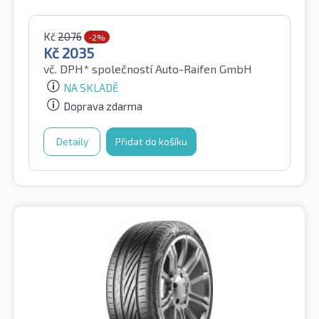
Kč
2076
-2%
Kč
2035
vč. DPH*
společností Auto-Raifen GmbH
NA SKLADĚ
Doprava zdarma
Detaily
Přidat do košíku