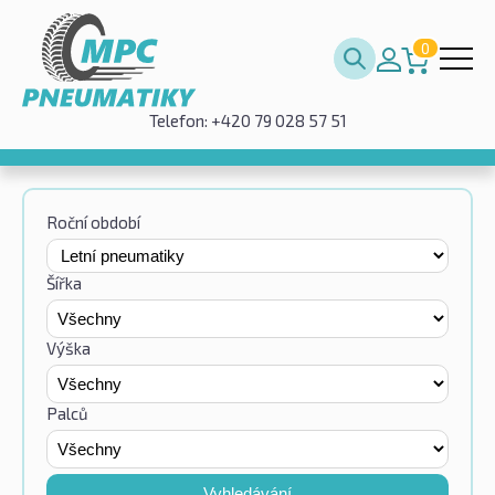
0
Telefon: +420 79 028 57 51
Roční období
Šířka
Výška
Palců
Vyhledávání