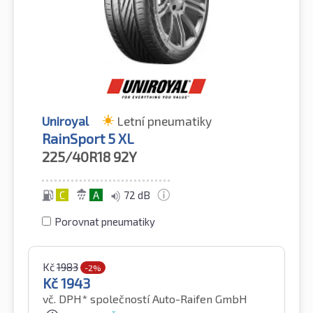
Uniroyal
Letní pneumatiky
RainSport 5 XL
225/40R18
92Y
C
A
72 dB
Porovnat pneumatiky
Kč
1983
-2%
Kč
1943
vč. DPH*
společností Auto-Raifen GmbH