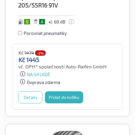
205/55R16
91V
B
A
68 dB
Porovnat pneumatiky
Kč
1474
-2%
Kč
1445
vč. DPH*
společností Auto-Raifen GmbH
NA SKLADĚ
Doprava zdarma
Detaily
Přidat do košíku