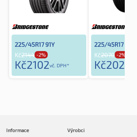
225/45R17 91Y
225/45R17 91Y
Kč
2144
Kč
2070
-2%
-2%
Kč
2102
Kč
2029
vč. DPH*
vč
Informace
Výrobci