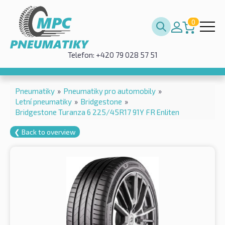
0
Telefon: +420 79 028 57 51
Pneumatiky
»
Pneumatiky pro automobily
»
Letní pneumatiky
»
Bridgestone
»
Bridgestone Turanza 6 225/45R17 91Y FR Enliten
❮ Back to overview