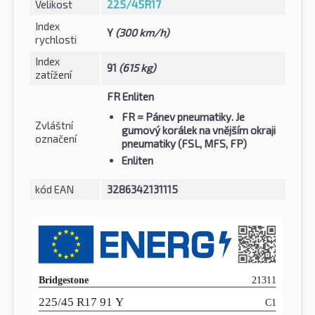
Velikost
225/45R17
Index
Y
(300 km/h)
rychlosti
Index
91
(615 kg)
zatížení
FR Enliten
FR
= Pánev pneumatiky. Je
Zvláštní
gumový korálek na vnějším okraji
označení
pneumatiky (FSL, MFS, FP)
Enliten
kód EAN
3286342131115