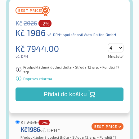
Kč
2026
-2%
Kč
1986
vč. DPH*
společností Auto-Raifen GmbH
Kč
7944.00
vč. DPH
Množství
Předpokládaná dodací lhůta - Středa 12 srp. - Pondělí 17
srp.
Doprava zdarma
Přidat do košíku
Kč
2026
-2%
Kč
1986
vč. DPH*
Předpokládaná dodací lhůta - Středa 12 srp. - Pondělí 17