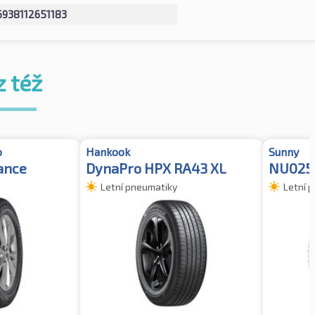
6938112651183
z též
o
Hankook
Sunny
ance
DynaPro HPX RA43 XL
NU025
Letní pneumatiky
Letní 