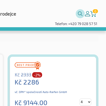
0
prodejce
Telefon: +420 79 028 57 51
Kč
2333
-2%
Kč
2286
vč. DPH*
společností Auto-Raifen GmbH
Kč
9144.00