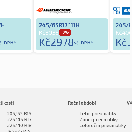
7H
245/65R17 111H
245/6
Kč
3038
Kč
40
-2%
Kč
2978
Kč
č. DPH*
vč. DPH*
likosti
Roční období
Vý
205/55 R16
Letní pneumatiky
225/45 R17
Zimní pneumatiky
225/40 R18
Celoroční pneumatiky
195/65 R15