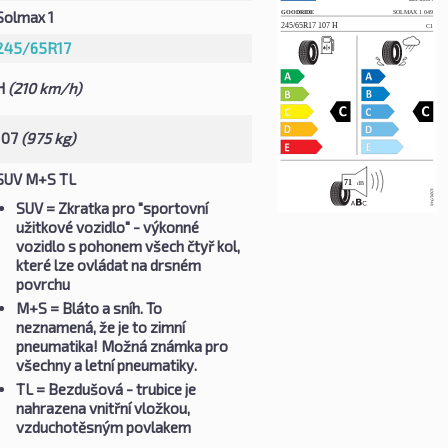
Solmax 1
245/65R17
H
(210 km/h)
107
(975 kg)
SUV M+S TL
SUV
= Zkratka pro "sportovní
užitkové vozidlo" - výkonné
vozidlo s pohonem všech čtyř kol,
které lze ovládat na drsném
povrchu
M+S
= Bláto a sníh. To
neznamená, že je to zimní
pneumatika! Možná známka pro
všechny a letní pneumatiky.
TL
= Bezdušová - trubice je
nahrazena vnitřní vložkou,
vzduchotěsným povlakem