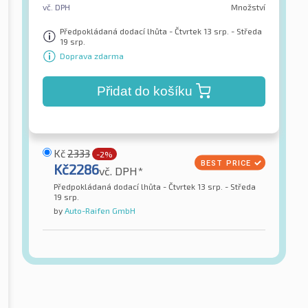
vč. DPH
Množství
Předpokládaná dodací lhůta - Čtvrtek 13 srp. - Středa
19 srp.
Doprava zdarma
Přidat do košíku
Kč
2333
-2%
Kč
2286
vč. DPH*
Předpokládaná dodací lhůta - Čtvrtek 13 srp. - Středa
19 srp.
by
Auto-Raifen GmbH