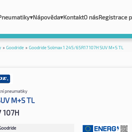
Pneumatiky
▾
Nápověda
▾
Kontakt
O nás
Registrace 
y
»
Goodride
»
Goodride Solmax 1 245/65R17 107H SUV M+S TL
tní pneumatiky
SUV M+S TL
 107H
Goodride