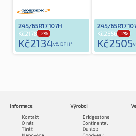
245/65R17 107H
245/65R17 10
Kč
2178
Kč
2556
-2%
-2%
Kč
2134
Kč
2505
vč. DPH*
v
Informace
Výrobci
Ve
Kontakt
Bridgestone
O nás
Continental
Tiráž
Dunlop
Nápověda
Goodyear