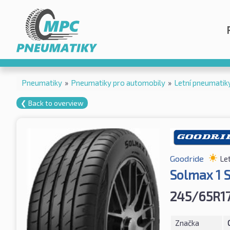
Pneumatiky
»
Pneumatiky pro automobily
»
Letní pneumatik
❮ Back to overview
Goodride
Le
Solmax 1 
245/65R17
Značka