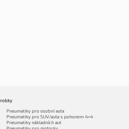
5R17 111T
245/65R17 111H
05
Kč
3968
-2%
-2%
3925
Kč
3888
vč. DPH*
vč. DPH*
robky
Pneumatiky pro osobní auta
Pneumatiky pro SUV/auta s pohonem 4×4
Pneumatiky nákladních aut
Pneumatiky pro motorky