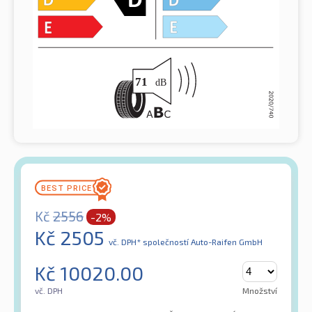
Kč
2556
-2%
Kč
2505
vč. DPH*
společností Auto-Raifen GmbH
Kč
10020.00
vč. DPH
Množství