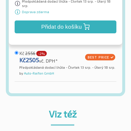
Předpokládaná dodací lhůta - Čtvrtek 13 srp. - Úterý 18
srp.
Doprava zdarma
Přidat do košíku
Kč
2556
-2%
Kč
2505
vč. DPH*
Předpokládaná dodací lhůta - Čtvrtek 13 srp. - Úterý 18 srp.
by
Auto-Raifen GmbH
Viz též