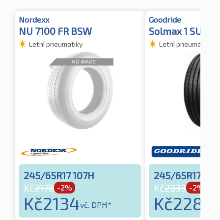
Nordexx
Goodride
NU 7100 FR BSW
Solmax 1 SUV M
Letní pneumatiky
Letní pneumatiky
245/65R17 107H
245/65R17 107
Kč
2178
Kč
2333
-2%
-2%
Kč
2134
Kč
2286
vč. DPH*
v