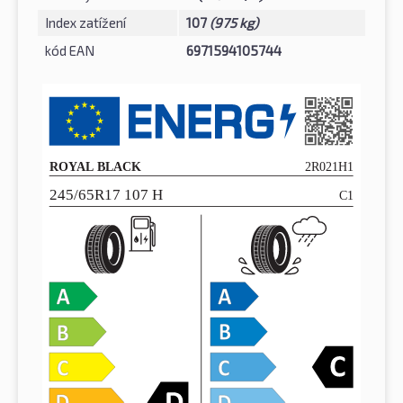
Index zatížení
107
(975 kg)
kód EAN
6971594105744