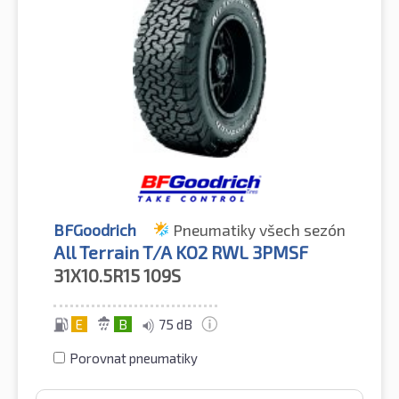
BFGoodrich
Pneumatiky všech sezón
All Terrain T/A KO2 RWL 3PMSF
31X10.5R15
109S
E
B
75 dB
Porovnat pneumatiky