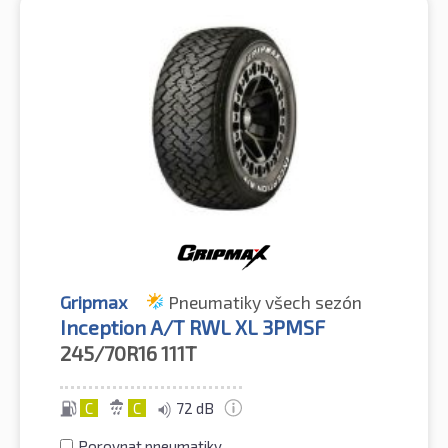
Gripmax
Pneumatiky všech sezón
Inception A/T RWL XL 3PMSF
245/70R16
111T
C
C
72 dB
Porovnat pneumatiky