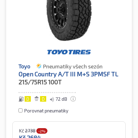
Toyo
Pneumatiky všech sezón
Open Country A/T III M+S 3PMSF TL
215/75R15
100T
D
D
72 dB
Porovnat pneumatiky
Kč
2738
-2%
Kč
2684