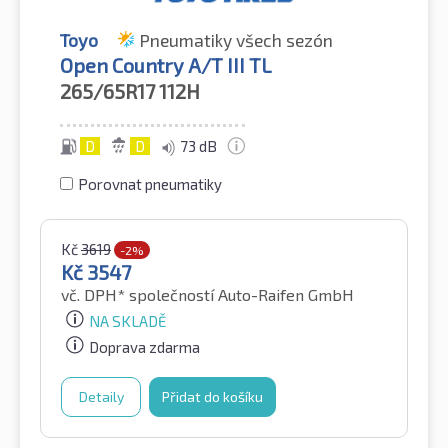
Toyo
Pneumatiky všech sezón
Open Country A/T III TL
265/65R17
112H
D
D
73 dB
Porovnat pneumatiky
Kč
3619
-2%
Kč
3547
vč. DPH*
společností Auto-Raifen GmbH
NA SKLADĚ
Doprava zdarma
Detaily
Přidat do košíku