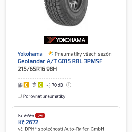
Yokohama
Pneumatiky všech sezón
Geolandar A/T G015 RBL 3PMSF
215/65R16
98H
E
C
70 dB
Porovnat pneumatiky
Kč
2726
-2%
Kč
2672
vč. DPH*
společností Auto-Raifen GmbH