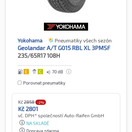
Yokohama
Pneumatiky všech sezón
Geolandar A/T G015 RBL XL 3PMSF
235/65R17
108H
E
C
70 dB
Porovnat pneumatiky
Kč
2858
-2%
Kč
2801
vč. DPH*
společností Auto-Raifen GmbH
NA SKLADĚ
Doprava zdarma