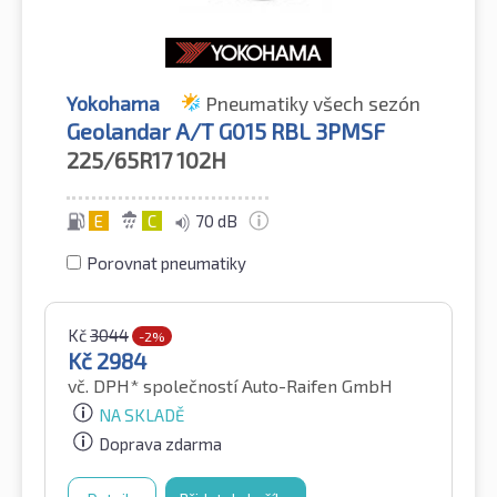
Yokohama
Pneumatiky všech sezón
Geolandar A/T G015 RBL 3PMSF
225/65R17
102H
E
C
70 dB
Porovnat pneumatiky
Kč
3044
-2%
Kč
2984
vč. DPH*
společností Auto-Raifen GmbH
NA SKLADĚ
Doprava zdarma