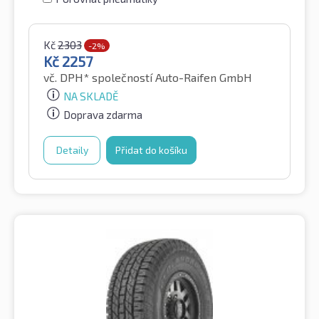
Kč
2303
-2%
Kč
2257
vč. DPH*
společností Auto-Raifen GmbH
NA SKLADĚ
Doprava zdarma
Detaily
Přidat do košíku