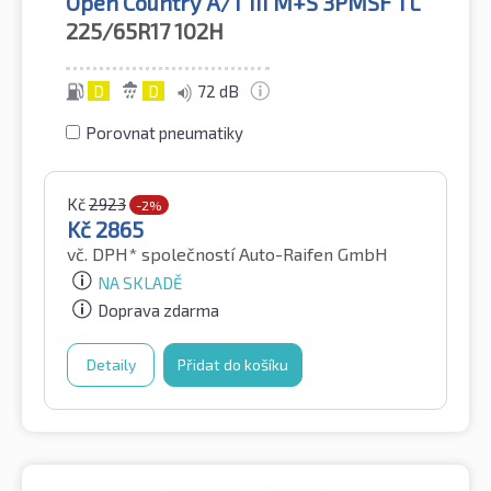
Open Country A/T III M+S 3PMSF TL
225/65R17
102H
D
D
72 dB
Porovnat pneumatiky
Kč
2923
-2%
Kč
2865
vč. DPH*
společností Auto-Raifen GmbH
NA SKLADĚ
Doprava zdarma
Detaily
Přidat do košíku