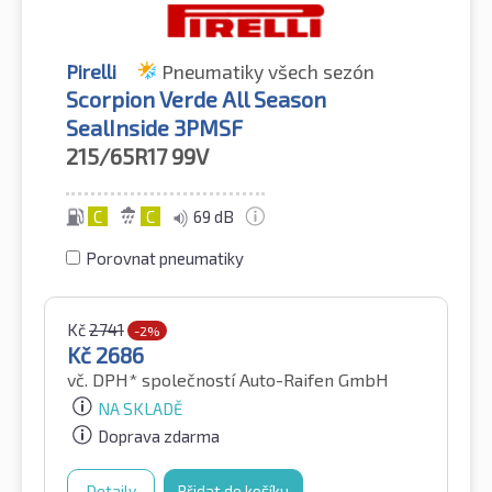
Pirelli
Pneumatiky všech sezón
Scorpion Verde All Season
SealInside 3PMSF
215/65R17
99V
C
C
69 dB
Porovnat pneumatiky
Kč
2741
-2%
Kč
2686
vč. DPH*
společností Auto-Raifen GmbH
NA SKLADĚ
Doprava zdarma
Detaily
Přidat do košíku