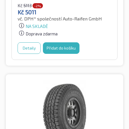
Kč
5113
-2%
Kč
5011
vč. DPH*
společností Auto-Raifen GmbH
NA SKLADĚ
Doprava zdarma
Detaily
Přidat do košíku