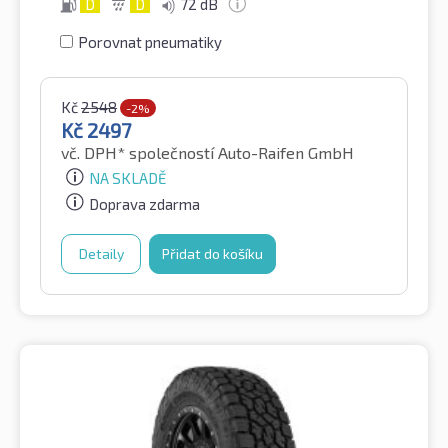
D
D
72 dB
Porovnat pneumatiky
Kč
2548
-2%
Kč
2497
vč. DPH*
společností Auto-Raifen GmbH
NA SKLADĚ
Doprava zdarma
Detaily
Přidat do košíku