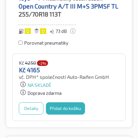
Open Country A/T III M+S 3PMSF TL
255/70R18
113T
D
D
73 dB
Porovnat pneumatiky
Kč
4250
-2%
Kč
4165
vč. DPH*
společností Auto-Raifen GmbH
NA SKLADĚ
Doprava zdarma
Detaily
Přidat do košíku