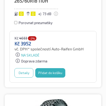
265/60R18
110H
D
D
73 dB
Porovnat pneumatiky
Kč
4033
-2%
Kč
3952
vč. DPH*
společností Auto-Raifen GmbH
NA SKLADĚ
Doprava zdarma
Detaily
Přidat do košíku