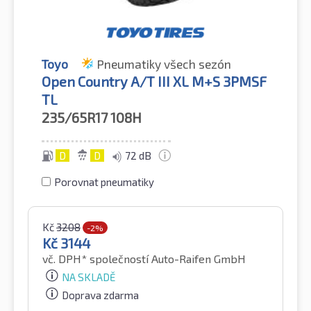
Toyo
Pneumatiky všech sezón
Open Country A/T III XL M+S 3PMSF
TL
235/65R17
108H
D
D
72 dB
Porovnat pneumatiky
Kč
3208
-2%
Kč
3144
vč. DPH*
společností Auto-Raifen GmbH
NA SKLADĚ
Doprava zdarma