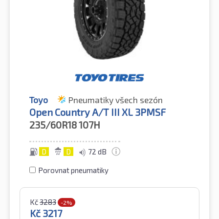
Toyo
Pneumatiky všech sezón
Open Country A/T III XL 3PMSF
235/60R18
107H
D
D
72 dB
Porovnat pneumatiky
Kč
3283
-2%
Kč
3217