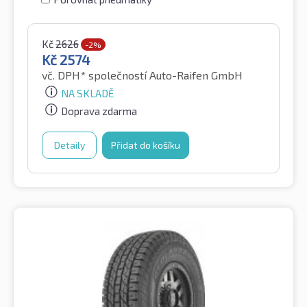
Kč
2626
-2%
Kč
2574
vč. DPH*
společností Auto-Raifen GmbH
NA SKLADĚ
Doprava zdarma
Detaily
Přidat do košíku