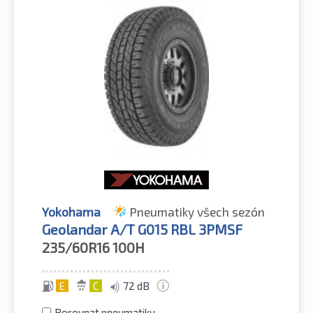
Yokohama
Pneumatiky všech sezón
Geolandar A/T G015 RBL 3PMSF
235/60R16
100H
E
C
72 dB
Porovnat pneumatiky