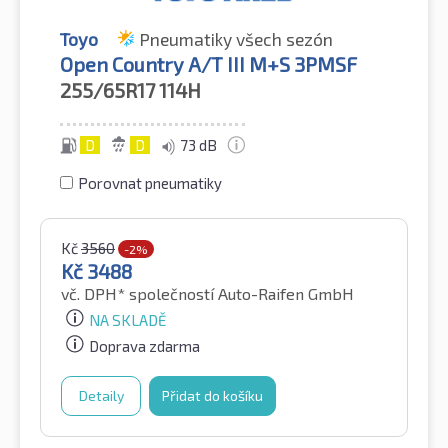
Toyo
Pneumatiky všech sezón
Open Country A/T III M+S 3PMSF
255/65R17
114H
D
D
73 dB
Porovnat pneumatiky
Kč
3560
-2%
Kč
3488
vč. DPH*
společností Auto-Raifen GmbH
NA SKLADĚ
Doprava zdarma
Detaily
Přidat do košíku