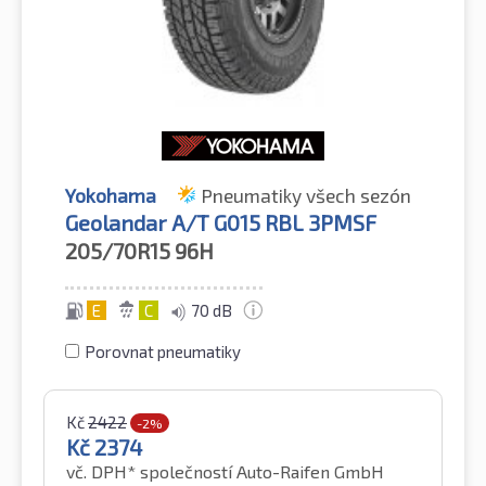
Yokohama
Pneumatiky všech sezón
Geolandar A/T G015 RBL 3PMSF
205/70R15
96H
E
C
70 dB
Porovnat pneumatiky
Kč
2422
-2%
Kč
2374
vč. DPH*
společností Auto-Raifen GmbH