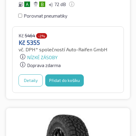
A
B
72 dB
Porovnat pneumatiky
Kč
5464
-2%
Kč
5355
vč. DPH*
společností Auto-Raifen GmbH
NÍZKÉ ZÁSOBY
Doprava zdarma
Detaily
Přidat do košíku