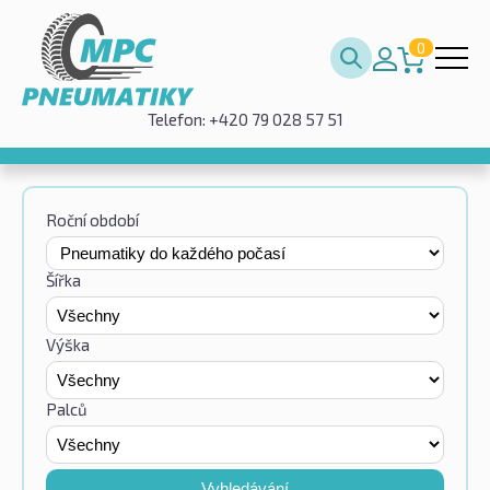
0
Telefon: +420 79 028 57 51
Roční období
Šířka
Výška
Palců
Vyhledávání