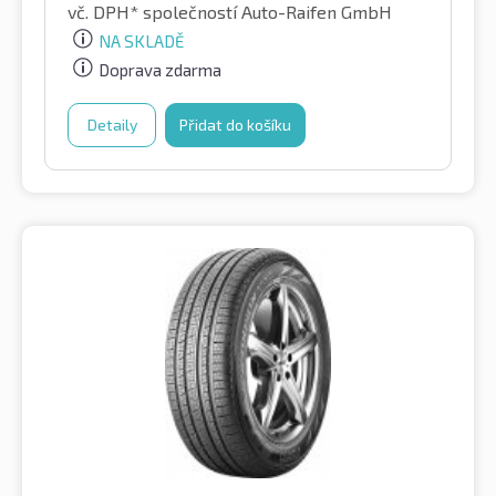
vč. DPH*
společností Auto-Raifen GmbH
NA SKLADĚ
Doprava zdarma
Detaily
Přidat do košíku