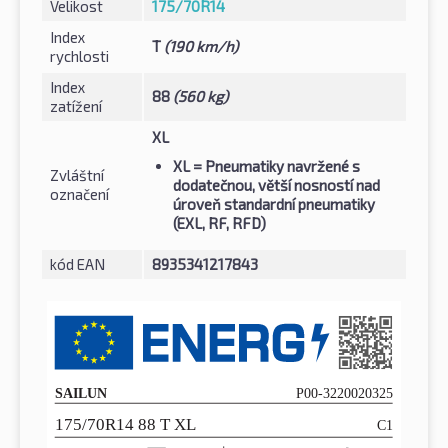
Velikost
175/70R14
Index
T
(190 km/h)
rychlosti
Index
88
(560 kg)
zatížení
XL
XL
= Pneumatiky navržené s
Zvláštní
dodatečnou, větší nosností nad
označení
úroveň standardní pneumatiky
(EXL, RF, RFD)
kód EAN
8935341217843