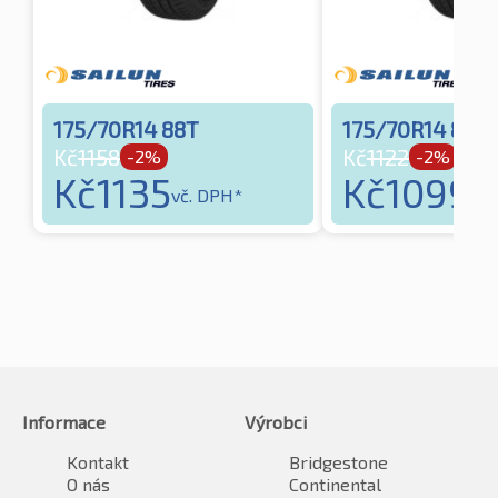
175/70R14 88T
175/70R14 88T
Kč
1158
Kč
1122
-2%
-2%
Kč
1135
Kč
1099
vč. DPH*
vč.
Informace
Výrobci
Kontakt
Bridgestone
O nás
Continental