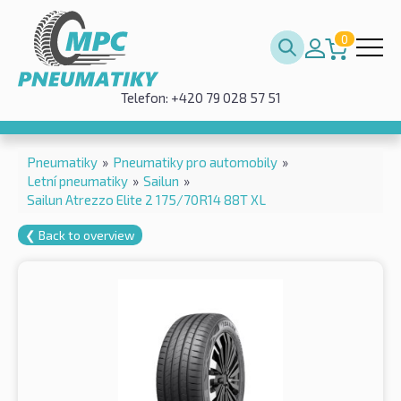
0
Telefon: +420 79 028 57 51
Pneumatiky
»
Pneumatiky pro automobily
»
Letní pneumatiky
»
Sailun
»
Sailun Atrezzo Elite 2 175/70R14 88T XL
❮ Back to overview