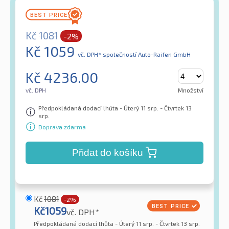
Kč
1081
-2%
Kč
1059
vč. DPH*
společností Auto-Raifen GmbH
Kč
4236.00
vč. DPH
Množství
Předpokládaná dodací lhůta - Úterý 11 srp. - Čtvrtek 13
srp.
Doprava zdarma
Přidat do košíku
Kč
1081
-2%
Kč
1059
vč. DPH*
Předpokládaná dodací lhůta - Úterý 11 srp. - Čtvrtek 13 srp.