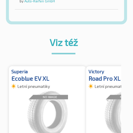
by
Auto-Raifen GmbH
Viz též
Superia
Victory
Ecoblue EV XL
Road Pro XL
Letní pneumatiky
Letní pneumatiky