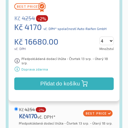
Kč
4254
-2%
Kč
4170
vč. DPH*
společností Auto-Raifen GmbH
Kč
16680.00
vč. DPH
Množství
Předpokládaná dodací lhůta - Čtvrtek 13 srp. - Úterý 18
srp.
Doprava zdarma
Přidat do košíku
Kč
4254
-2%
Kč
4170
vč. DPH*
Předpokládaná dodací lhůta - Čtvrtek 13 srp. - Úterý 18 srp.