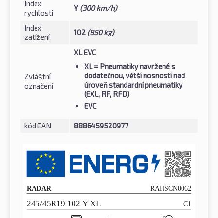
Index
Y
(300 km/h)
rychlosti
Index
102
(850 kg)
zatížení
XL EVC
XL
= Pneumatiky navržené s
dodatečnou, větší nosností nad
Zvláštní
úroveň standardní pneumatiky
označení
(EXL, RF, RFD)
EVC
kód EAN
8886459520977