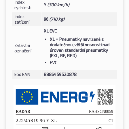
Index
Y
(300 km/h)
rychlosti
Index
96
(710 kg)
zatížení
XL EVC
XL
= Pneumatiky navržené s
dodatečnou, větší nosností nad
Zvláštní
úroveň standardní pneumatiky
označení
(EXL, RF, RFD)
EVC
kód EAN
8886459520878