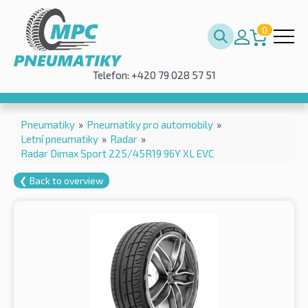
0
Telefon: +420 79 028 57 51
Pneumatiky
»
Pneumatiky pro automobily
»
Letní pneumatiky
»
Radar
»
Radar Dimax Sport 225/45R19 96Y XL EVC
❮ Back to overview