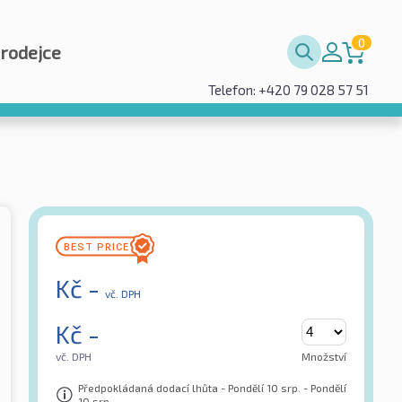
0
prodejce
Telefon: +420 79 028 57 51
Kč
-
vč. DPH
Kč
-
vč. DPH
Množství
Předpokládaná dodací lhůta - Pondělí 10 srp. - Pondělí
10 srp.