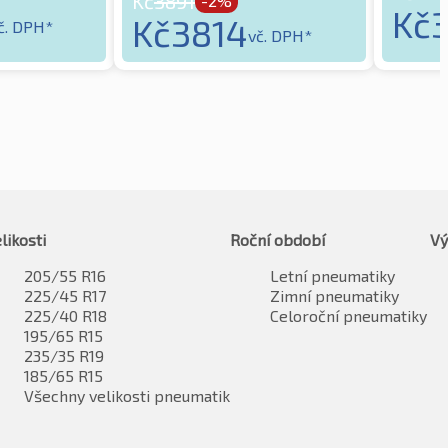
Kč
3891
-2%
Kč
Kč
3814
č. DPH*
vč. DPH*
likosti
Roční období
Vý
205/55 R16
Letní pneumatiky
225/45 R17
Zimní pneumatiky
225/40 R18
Celoroční pneumatiky
195/65 R15
235/35 R19
185/65 R15
Všechny velikosti pneumatik