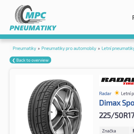
Pneumatiky
»
Pneumatiky pro automobily
»
Letní pneumatik
❮ Back to overview
Radar
Letní 
Dimax Spo
225/50R17
Značka