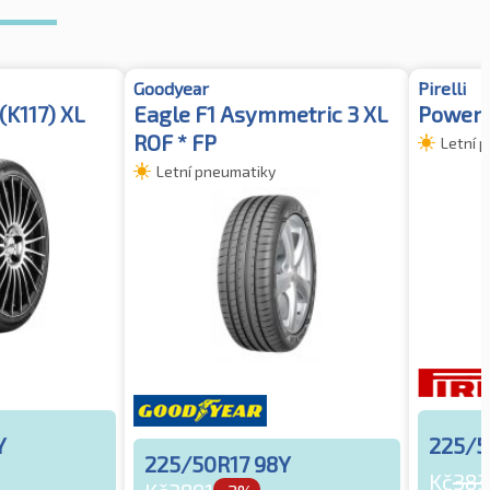
Goodyear
Pirelli
(K117) XL
Eagle F1 Asymmetric 3 XL
Powerg
ROF * FP
Letní 
Letní pneumatiky
Y
225/5
225/50R17 98Y
Kč
383