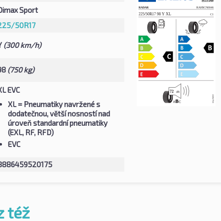
Dimax Sport
225/50R17
Y
(300 km/h)
98
(750 kg)
XL EVC
XL
= Pneumatiky navržené s
dodatečnou, větší nosností nad
úroveň standardní pneumatiky
(EXL, RF, RFD)
EVC
8886459520175
z též