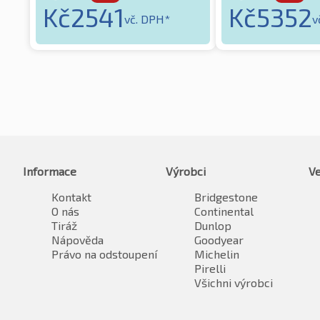
Kč
2541
Kč
5352
vč. DPH*
v
Informace
Výrobci
Ve
Kontakt
Bridgestone
O nás
Continental
Tiráž
Dunlop
Nápověda
Goodyear
Právo na odstoupení
Michelin
Pirelli
Všichni výrobci