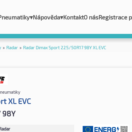
Pneumatiky
▾
Nápověda
▾
Kontakt
O nás
Registrace 
y
»
Radar
»
Radar Dimax Sport 225/50R17 98Y XL EVC
pneumatiky
rt XL EVC
 98Y
Radar