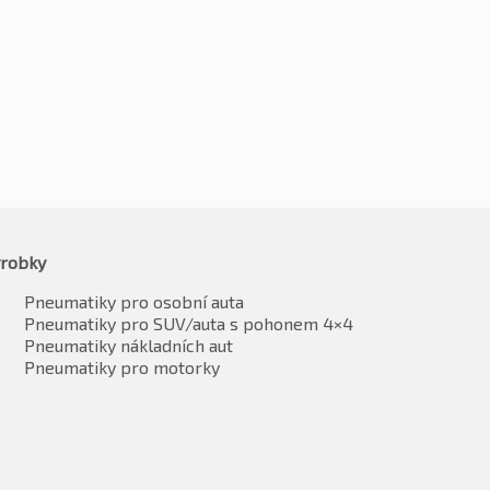
3757
Kč
3574
vč. DPH*
vč. DPH*
robky
Pneumatiky pro osobní auta
Pneumatiky pro SUV/auta s pohonem 4×4
Pneumatiky nákladních aut
Pneumatiky pro motorky