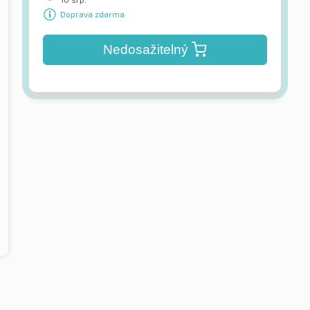
Doprava zdarma
Nedosažitelný