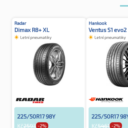
Radar
Hankook
Dimax R8+ XL
Ventus S1 evo2 
Letní pneumatiky
Letní pneumatiky
225/50R17 98Y
225/50R17 98
Kč
2593
Kč
5461
-2%
-2%