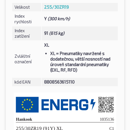
Velikost
255/30ZR19
Index
Y
(300 km/h)
rychlosti
Index
91
(615 kg)
zatížení
XL
XL
= Pneumatiky navržené s
Zvláštní
dodatečnou, větší nosností nad
označení
úroveň standardní pneumatiky
(EXL, RF, RFD)
kód EAN
8808563615110