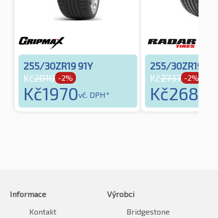
255/30ZR19 91Y
255/30ZR19 91
Kč
2010
Kč
2737
-2%
-2%
Kč
1970
Kč
2683
vč. DPH*
vč
Informace
Výrobci
Kontakt
Bridgestone