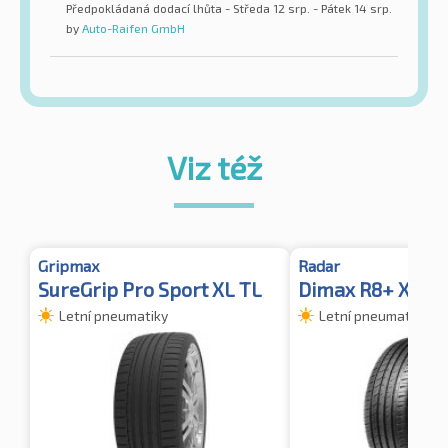
Předpokládaná dodací lhůta - Středa 12 srp. - Pátek 14 srp.
by
Auto-Raifen GmbH
Viz též
Gripmax
Radar
SureGrip Pro Sport XL TL
Dimax R8+ XL
Letní pneumatiky
Letní pneumatiky