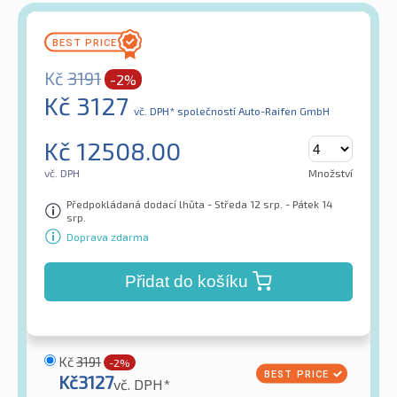
Kč
3191
-2%
Kč
3127
vč. DPH*
společností Auto-Raifen GmbH
Kč
12508.00
vč. DPH
Množství
Předpokládaná dodací lhůta - Středa 12 srp. - Pátek 14
srp.
Doprava zdarma
Přidat do košíku
Kč
3191
-2%
Kč
3127
vč. DPH*