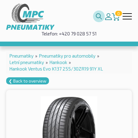
0
Telefon: +420 79 028 57 51
Pneumatiky
»
Pneumatiky pro automobily
»
Letní pneumatiky
»
Hankook
»
Hankook Ventus Evo K137 255/30ZR19 91Y XL
❮ Back to overview