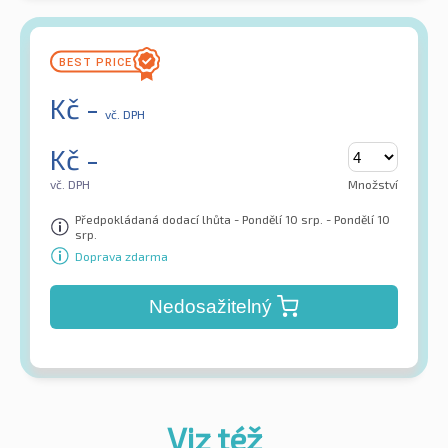
Kč
-
vč. DPH
Kč
-
vč. DPH
Množství
Předpokládaná dodací lhůta - Pondělí 10 srp. - Pondělí 10
srp.
Doprava zdarma
Nedosažitelný
Viz též