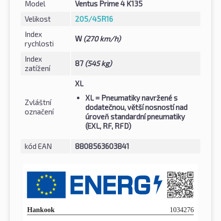
Model
Ventus Prime 4 K135
Velikost
205/45R16
Index
W
(270 km/h)
rychlosti
Index
87
(545 kg)
zatížení
XL
XL
= Pneumatiky navržené s
Zvláštní
dodatečnou, větší nosností nad
označení
úroveň standardní pneumatiky
(EXL, RF, RFD)
kód EAN
8808563603841