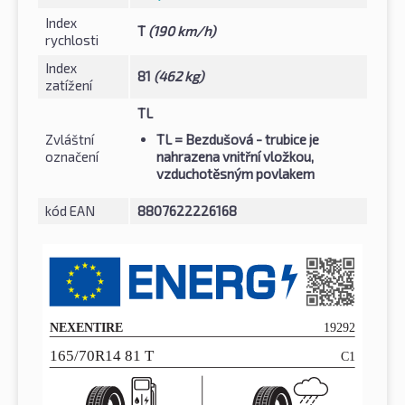
Index
T
(190 km/h)
rychlosti
Index
81
(462 kg)
zatížení
TL
Zvláštní
TL
= Bezdušová - trubice je
označení
nahrazena vnitřní vložkou,
vzduchotěsným povlakem
kód EAN
8807622226168