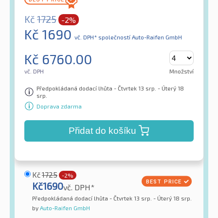
Kč
1725
-2%
Kč
1690
vč. DPH*
společností Auto-Raifen GmbH
Kč
6760.00
vč. DPH
Množství
Předpokládaná dodací lhůta - Čtvrtek 13 srp. - Úterý 18
srp.
Doprava zdarma
Přidat do košíku
Kč
1725
-2%
Kč
1690
vč. DPH*
Předpokládaná dodací lhůta - Čtvrtek 13 srp. - Úterý 18 srp.
by
Auto-Raifen GmbH