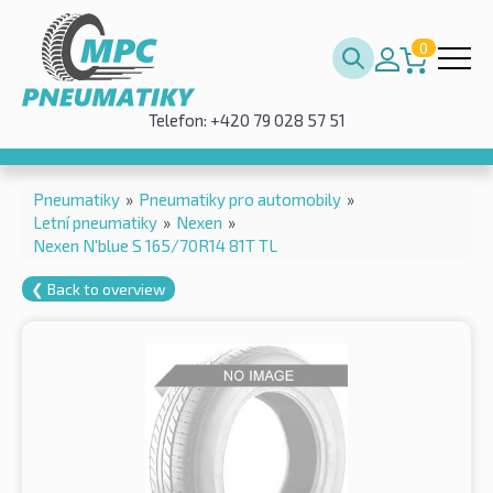
0
Telefon: +420 79 028 57 51
Pneumatiky
»
Pneumatiky pro automobily
»
Letní pneumatiky
»
Nexen
»
Nexen N'blue S 165/70R14 81T TL
❮ Back to overview