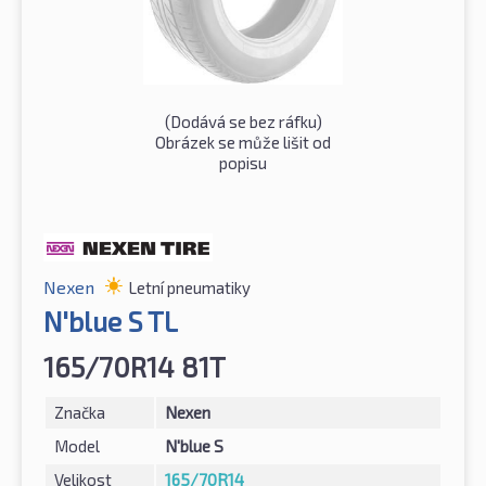
(Dodává se bez ráfku)
Obrázek se může lišit od
popisu
Nexen
Letní pneumatiky
N'blue S TL
165/70R14 81T
Značka
Nexen
Model
N'blue S
Velikost
165/70R14