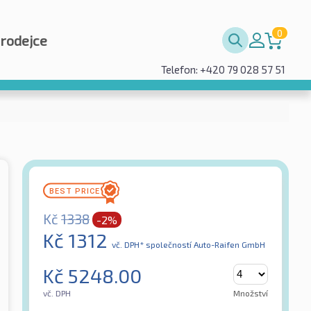
0
prodejce
Telefon: +420 79 028 57 51
Kč
1338
-2%
Kč
1312
vč. DPH*
společností Auto-Raifen GmbH
Kč
5248.00
vč. DPH
Množství