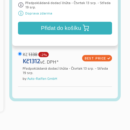
Předpokládaná dodací lhůta - Čtvrtek 13 srp. - Středa
19 srp.
Doprava zdarma
Přidat do košíku
Kč
1338
-2%
Kč
1312
vč. DPH*
Předpokládaná dodací lhůta - Čtvrtek 13 srp. - Středa
19 srp.
by
Auto-Raifen GmbH