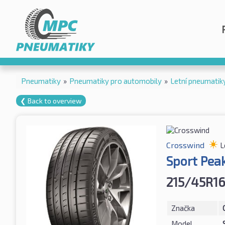
Pneumatiky
»
Pneumatiky pro automobily
»
Letní pneumatik
❮ Back to overview
Crosswind
L
Sport Pea
215/45R16
Značka
Model