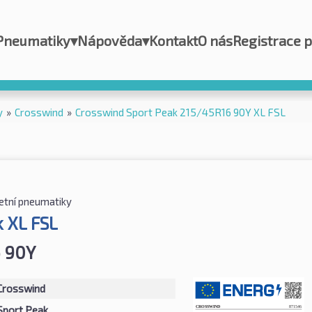
Pneumatiky
▾
Nápověda
▾
Kontakt
O nás
Registrace 
y
»
Crosswind
»
Crosswind Sport Peak 215/45R16 90Y XL FSL
etní pneumatiky
k XL FSL
 90Y
Crosswind
Sport Peak