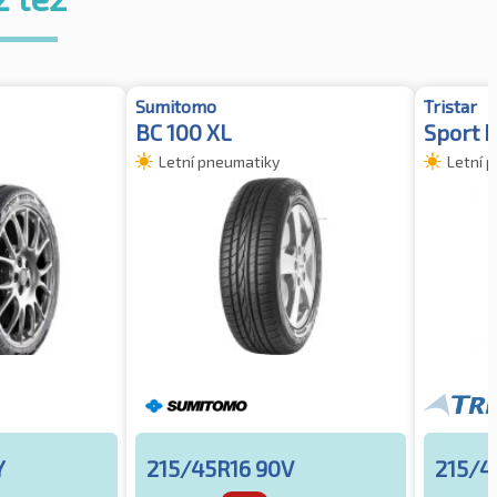
Sumitomo
Tristar
BC 100 XL
Sport 
Letní pneumatiky
Letní 
Y
215/45R16 90V
215/4