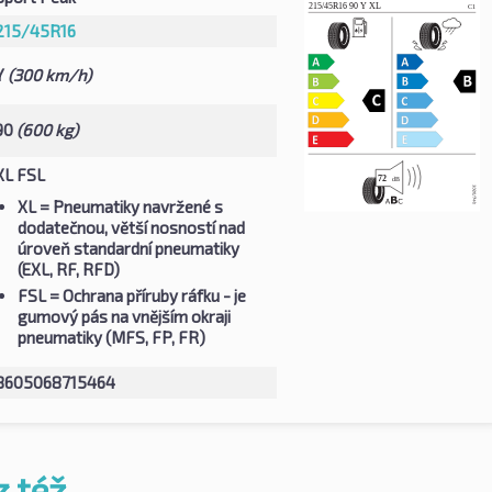
215/45R16
Y
(300 km/h)
90
(600 kg)
XL FSL
XL
= Pneumatiky navržené s
dodatečnou, větší nosností nad
úroveň standardní pneumatiky
(EXL, RF, RFD)
FSL
= Ochrana příruby ráfku - je
gumový pás na vnějším okraji
pneumatiky (MFS, FP, FR)
8605068715464
z též