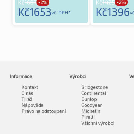
Kč
1687
Kč
1425
-2%
-2%
Kč
1653
Kč
1396
vč. DPH*
v
Informace
Výrobci
Ve
Kontakt
Bridgestone
O nás
Continental
Tiráž
Dunlop
Nápověda
Goodyear
Právo na odstoupení
Michelin
Pirelli
Všichni výrobci