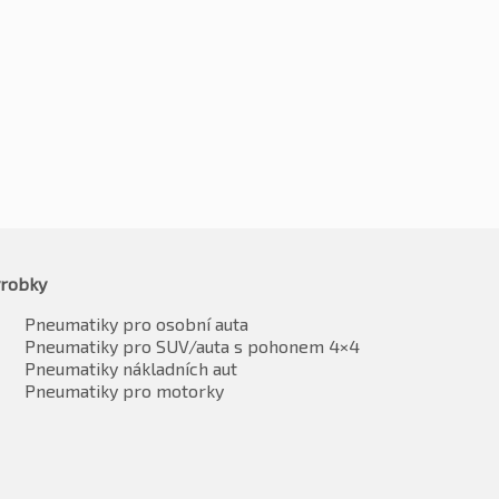
0
Kč
1500
-2%
-2%
1234
Kč
1470
vč. DPH*
vč. DPH*
robky
Pneumatiky pro osobní auta
Pneumatiky pro SUV/auta s pohonem 4×4
Pneumatiky nákladních aut
Pneumatiky pro motorky