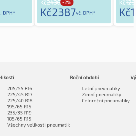
Kč
2436
Kč
126
-2%
Kč
2387
Kč
č. DPH*
vč. DPH*
likosti
Roční období
Vý
205/55 R16
Letní pneumatiky
225/45 R17
Zimní pneumatiky
225/40 R18
Celoroční pneumatiky
195/65 R15
235/35 R19
185/65 R15
Všechny velikosti pneumatik