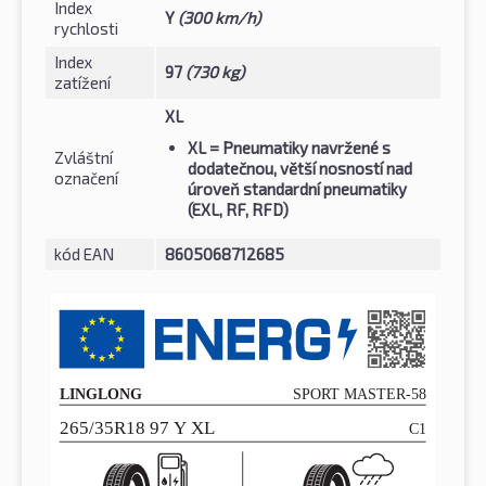
Index
Y
(300 km/h)
rychlosti
Index
97
(730 kg)
zatížení
XL
XL
= Pneumatiky navržené s
Zvláštní
dodatečnou, větší nosností nad
označení
úroveň standardní pneumatiky
(EXL, RF, RFD)
kód EAN
8605068712685