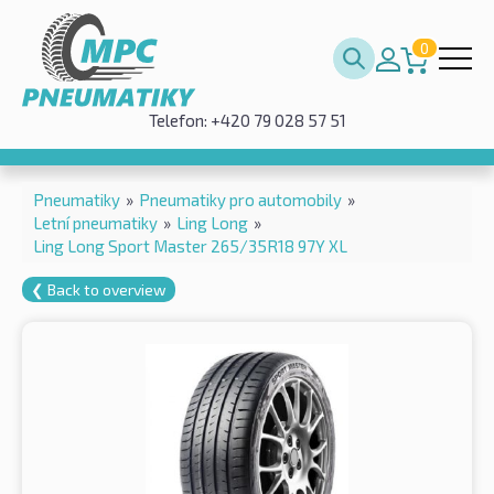
0
Telefon: +420 79 028 57 51
Pneumatiky
»
Pneumatiky pro automobily
»
Letní pneumatiky
»
Ling Long
»
Ling Long Sport Master 265/35R18 97Y XL
❮ Back to overview