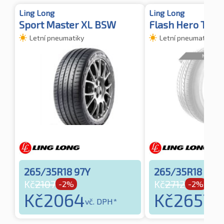
Ling Long
Ling Long
Sport Master XL BSW
Flash Hero TL
Letní pneumatiky
Letní pneumatiky
265/35R18 97Y
265/35R18 93
Kč
2107
Kč
2712
-2%
-2%
Kč
2064
Kč
2657
vč. DPH*
vč.