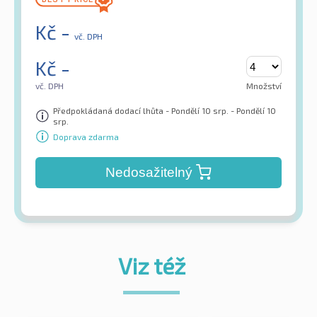
Kč
-
vč. DPH
Kč
-
vč. DPH
Množství
Předpokládaná dodací lhůta - Pondělí 10 srp. - Pondělí 10
srp.
Doprava zdarma
Nedosažitelný
Viz též