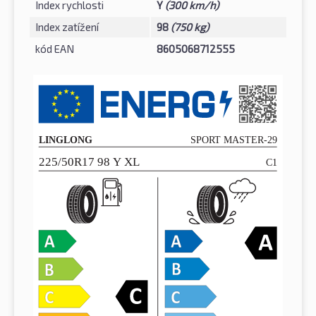
Index rychlosti
Y
(300 km/h)
Index zatížení
98
(750 kg)
kód EAN
8605068712555