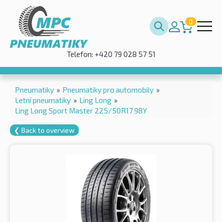
0
Telefon: +420 79 028 57 51
Pneumatiky
»
Pneumatiky pro automobily
»
Letní pneumatiky
»
Ling Long
»
Ling Long Sport Master 225/50R17 98Y
❮ Back to overview