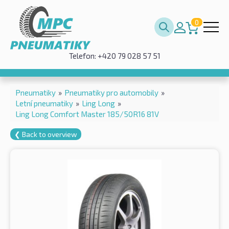
0
Telefon: +420 79 028 57 51
Pneumatiky
»
Pneumatiky pro automobily
»
Letní pneumatiky
»
Ling Long
»
Ling Long Comfort Master 185/50R16 81V
❮ Back to overview