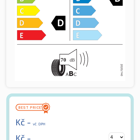
Kč
-
vč. DPH
Kč
-