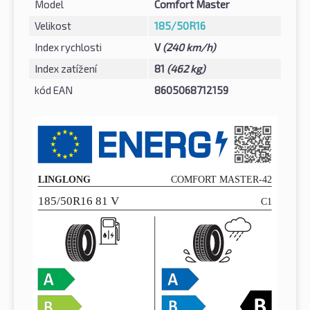
Model
Comfort Master
Velikost
185/50R16
Index rychlosti
V
(240 km/h)
Index zatížení
81
(462 kg)
kód EAN
8605068712159