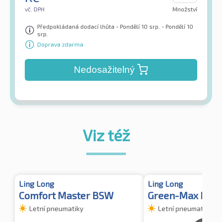
vč. DPH
Množství
Předpokládaná dodací lhůta - Pondělí 10 srp. - Pondělí 10
srp.
Doprava zdarma
Nedosažitelný
Viz též
Ling Long
Ling Long
Comfort Master BSW
Green-Max HP0
Letní pneumatiky
Letní pneumatiky