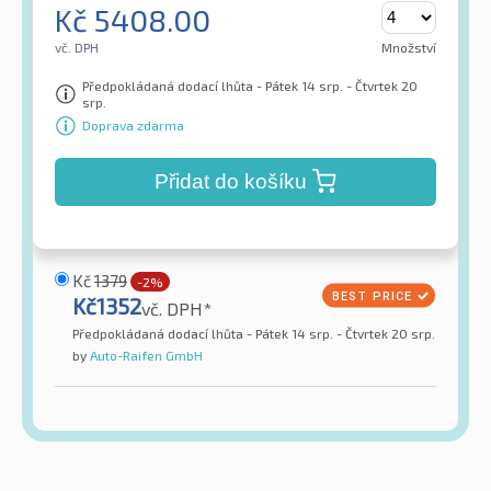
Kč
5408.00
vč. DPH
Množství
Předpokládaná dodací lhůta - Pátek 14 srp. - Čtvrtek 20
srp.
Doprava zdarma
Přidat do košíku
Kč
1379
-2%
Kč
1352
vč. DPH*
Předpokládaná dodací lhůta - Pátek 14 srp. - Čtvrtek 20 srp.
by
Auto-Raifen GmbH