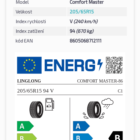
Model
Comfort Master
Velikost
205/65R15
Index rychlosti
V
(240 km/h)
Index zatížení
94
(670 kg)
kód EAN
8605068712111