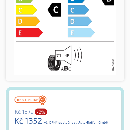
Kč
1379
-2%
Kč
1352
vč. DPH*
společností Auto-Raifen GmbH