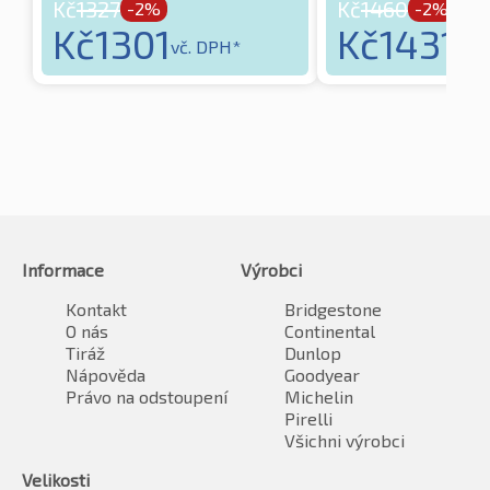
Kč
1327
Kč
1460
-2%
-2%
Kč
1301
Kč
1431
vč. DPH*
vč.
Informace
Výrobci
Kontakt
Bridgestone
O nás
Continental
Tiráž
Dunlop
Nápověda
Goodyear
Právo na odstoupení
Michelin
Pirelli
Všichni výrobci
Velikosti