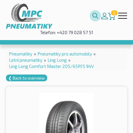
0
Telefon: +420 79 028 57 51
Pneumatiky
»
Pneumatiky pro automobily
»
Letní pneumatiky
»
Ling Long
»
Ling Long Comfort Master 205/65R15 94V
❮ Back to overview