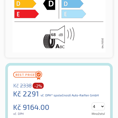
Kč
2338
-2%
Kč
2291
vč. DPH*
společností Auto-Raifen GmbH
Kč
9164.00
vč. DPH
Množství