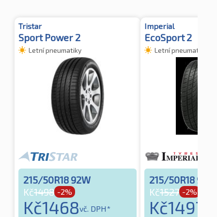
Tristar
Imperial
Sport Power 2
EcoSport 2
Letní pneumatiky
Letní pneumatiky
215/50R18 92W
215/50R18 92W
Kč
1498
Kč
1527
-2%
-2%
Kč
1468
Kč
1497
vč. DPH*
vč.