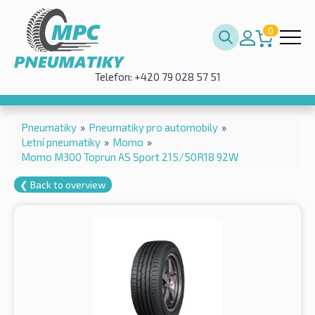
0
Telefon: +420 79 028 57 51
Pneumatiky
»
Pneumatiky pro automobily
»
Letní pneumatiky
»
Momo
»
Momo M300 Toprun AS Sport 215/50R18 92W
❮ Back to overview