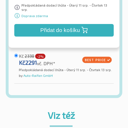
Předpokládaná dodací lhůta - Úterý 11 srp. - Čtvrtek 13
srp.
Doprava zdarma
Přidat do košíku
Kč
2338
-2%
Kč
2291
vč. DPH*
Předpokládaná dodací lhůta - Úterý 11 srp. - Čtvrtek 13 srp.
by
Auto-Raifen GmbH
Viz též