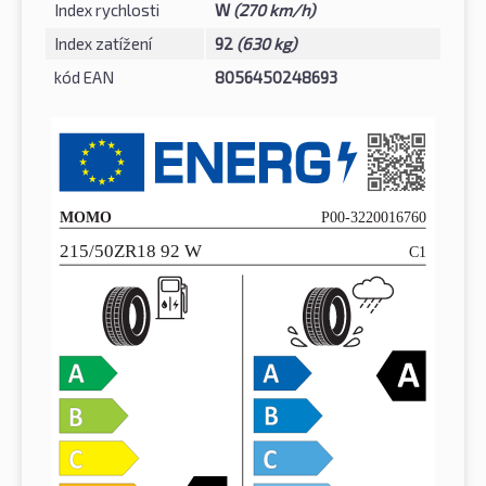
Index rychlosti
W
(270 km/h)
Index zatížení
92
(630 kg)
kód EAN
8056450248693