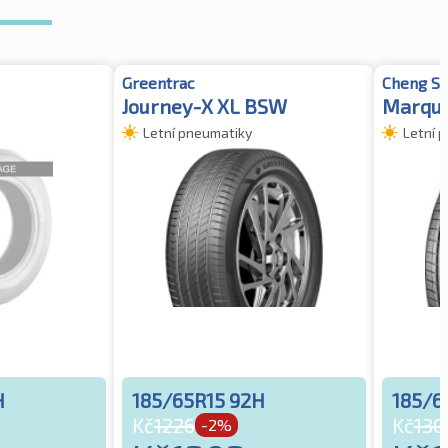
Greentrac
Cheng Sh
Journey-X XL BSW
Marqui
Letní pneumatiky
Letní 
H
185/65R15 92H
185/6
Kč
1226
Kč
130
-2%