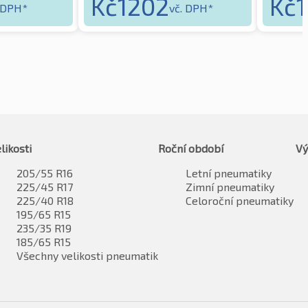
Kč
1202
Kč
 DPH*
vč. DPH*
likosti
Roční období
Vý
205/55 R16
Letní pneumatiky
225/45 R17
Zimní pneumatiky
225/40 R18
Celoroční pneumatiky
195/65 R15
235/35 R19
185/65 R15
Všechny velikosti pneumatik