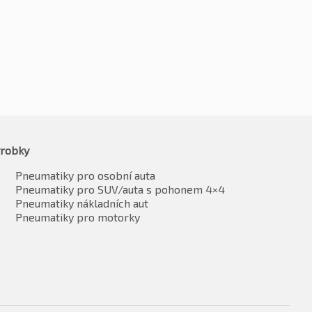
1280
Kč
2422
vč. DPH*
vč. DPH*
robky
Pneumatiky pro osobní auta
Pneumatiky pro SUV/auta s pohonem 4×4
Pneumatiky nákladních aut
Pneumatiky pro motorky