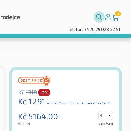
0
prodejce
Telefon: +420 79 028 57 51
Kč
1318
-2%
Kč
1291
vč. DPH*
společností Auto-Raifen GmbH
Kč
5164.00
vč. DPH
Množství