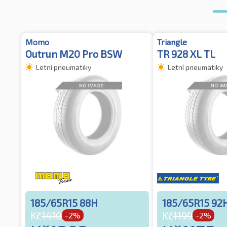
Momo
Triangle
Outrun M20 Pro BSW
TR 928 XL TL
Letní pneumatiky
Letní pneumatiky
185/65R15 88H
185/65R15 92
Kč
1410
Kč
1199
-2%
-2%