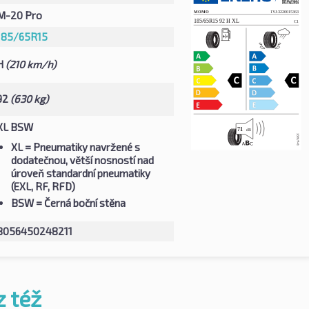
M-20 Pro
185/65R15
H
(210 km/h)
92
(630 kg)
XL BSW
XL
= Pneumatiky navržené s
dodatečnou, větší nosností nad
úroveň standardní pneumatiky
(EXL, RF, RFD)
BSW
= Černá boční stěna
8056450248211
z též