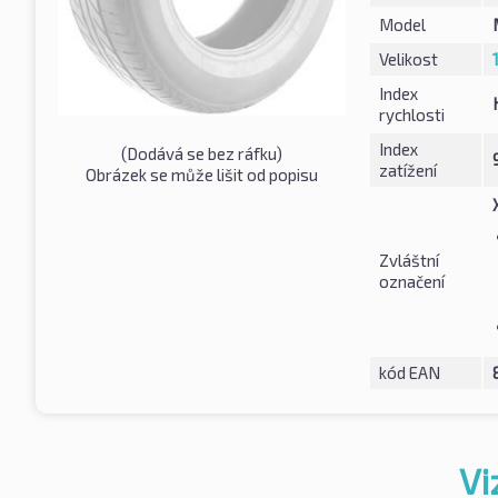
Model
Velikost
Index
rychlosti
Index
(Dodává se bez ráfku)
zatížení
Obrázek se může lišit od popisu
Zvláštní
označení
kód EAN
Vi