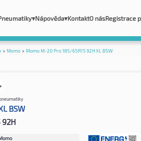
Pneumatiky
▾
Nápověda
▾
Kontakt
O nás
Registrace 
y
»
Momo
»
Momo M-20 Pro 185/65R15 92H XL BSW
 pneumatiky
 XL BSW
 92H
Momo