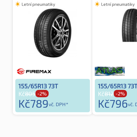
Letní pneumatiky
Letní pneumatiky
155/65R13 73T
155/65R13 73
Kč
805
Kč
812
-2%
-2%
Kč
789
Kč
796
vč. DPH*
vč.