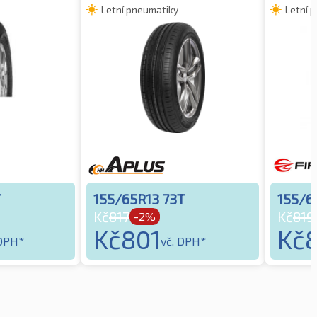
Letní pneumatiky
Letní 
T
155/65R13 73T
155/6
Kč
817
Kč
819
-2%
Kč
801
Kč
 DPH*
vč. DPH*