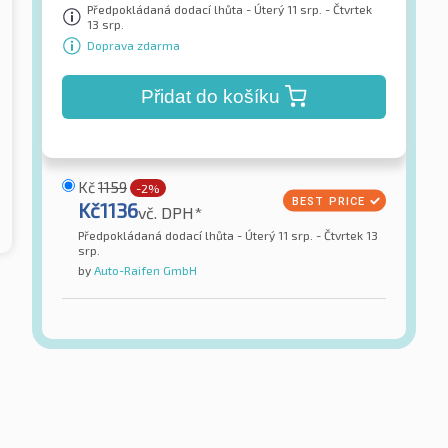
Předpokládaná dodací lhůta - Úterý 11 srp. - Čtvrtek
13 srp.
Doprava zdarma
Přidat do košíku
Kč
1159
-2%
Kč
1136
vč. DPH*
Předpokládaná dodací lhůta - Úterý 11 srp. - Čtvrtek 13
srp.
by
Auto-Raifen GmbH
Sailun
Atrezzo ECO