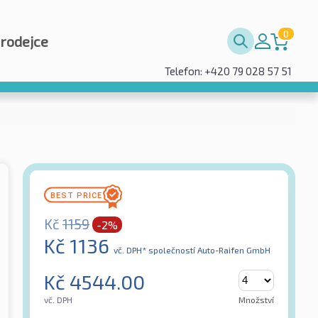
0
prodejce
Telefon: +420 79 028 57 51
Kč
1159
-2%
Kč
1136
vč. DPH*
společností Auto-Raifen GmbH
Kč
4544.00
vč. DPH
Množství