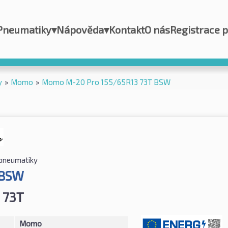
Pneumatiky
▾
Nápověda
▾
Kontakt
O nás
Registrace 
y
»
Momo
»
Momo M-20 Pro 155/65R13 73T BSW
 pneumatiky
 BSW
 73T
Momo