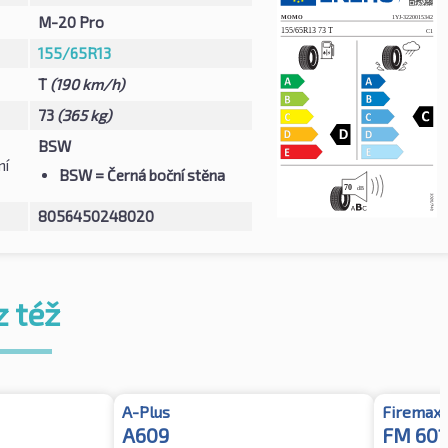
M-20 Pro
155/65R13
T
(190 km/h)
73
(365 kg)
BSW
ní
BSW
= Černá boční stěna
8056450248020
z též
A-Plus
Firemax
A609
FM 601