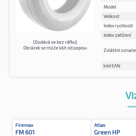
Model
Velikost
Index rychlosti
Index zatížení
(Dodává se bez ráfku)
Obrázek se může lišit od popisu
Zvláštní označe
kód EAN
Vi
Firemax
Atlas
FM 601
Green HP