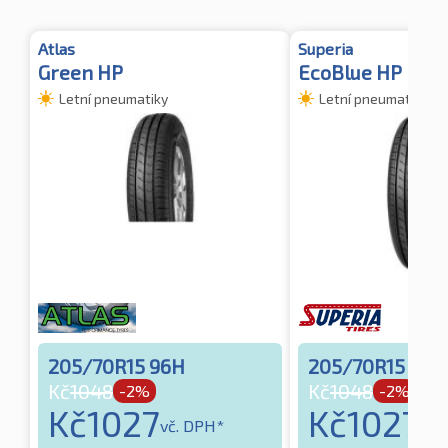
Atlas
Superia
Green HP
EcoBlue HP
Letní pneumatiky
Letní pneumatiky
205/70R15 96H
205/70R15 96H
Kč
1048
Kč
1048
-2%
-2%
Kč
1027
Kč
1027
vč. DPH*
vč.