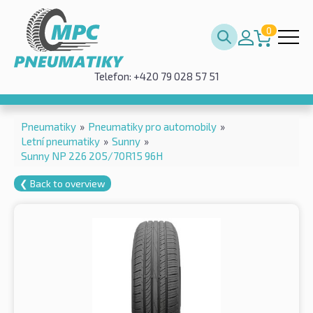
0
Telefon: +420 79 028 57 51
Pneumatiky
»
Pneumatiky pro automobily
»
Letní pneumatiky
»
Sunny
»
Sunny NP 226 205/70R15 96H
❮ Back to overview