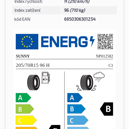
Index rychlosti
H
(210 km/h)
Index zatížení
96
(710 kg)
kód EAN
6950306301254