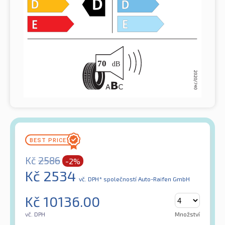
Kč
2586
-2%
Kč
2534
vč. DPH*
společností Auto-Raifen GmbH
Kč
10136.00
vč. DPH
Množství