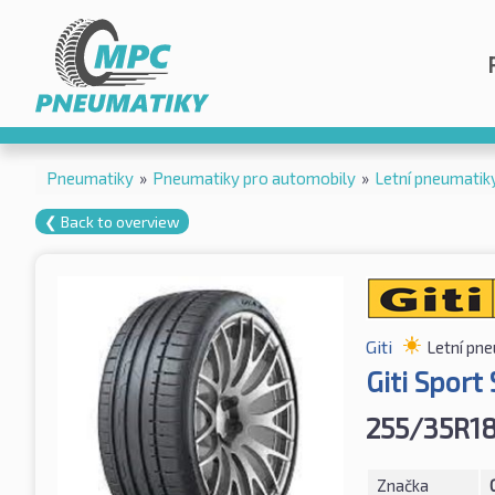
Pneumatiky
»
Pneumatiky pro automobily
»
Letní pneumatik
❮ Back to overview
Giti
Letní pn
Giti Sport
255/35R1
Značka
G