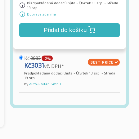
Předpokládaná dodací lhůta - Čtvrtek 13 srp. - Středa
19 srp.
Doprava zdarma
Přidat do košíku
Kč
3093
-2%
Kč
3031
vč. DPH*
Předpokládaná dodací lhůta - Čtvrtek 13 srp. - Středa
19 srp.
by
Auto-Raifen GmbH