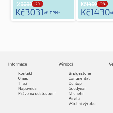
Kč
3093
Kč
1459
-2%
-2%
Kč
3031
Kč
1430
vč. DPH*
v
Informace
Výrobci
Ve
Kontakt
Bridgestone
O nás
Continental
Tiráž
Dunlop
Nápověda
Goodyear
Právo na odstoupení
Michelin
Pirelli
Všichni výrobci