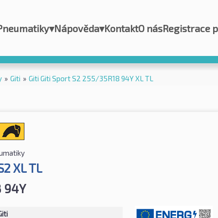
Pneumatiky
▾
Nápověda
▾
Kontakt
O nás
Registrace 
y
»
Giti
»
Giti Giti Sport S2 255/35R18 94Y XL TL
eumatiky
 S2 XL TL
8 94Y
iti