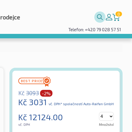
0
prodejce
Telefon: +420 79 028 57 51
Kč
3093
-2%
Kč
3031
vč. DPH*
společností Auto-Raifen GmbH
Kč
12124.00
vč. DPH
Množství