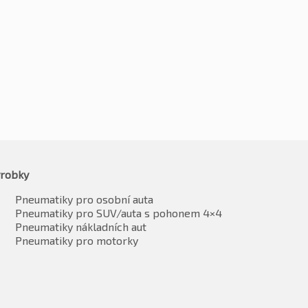
7
Kč
1532
-2%
-2%
1487
Kč
1502
vč. DPH*
vč. DPH*
robky
Pneumatiky pro osobní auta
Pneumatiky pro SUV/auta s pohonem 4×4
Pneumatiky nákladních aut
Pneumatiky pro motorky