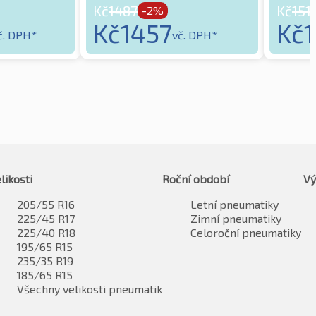
Kč
1487
Kč
151
-2%
Kč
1457
Kč
č. DPH*
vč. DPH*
likosti
Roční období
Vý
205/55 R16
Letní pneumatiky
225/45 R17
Zimní pneumatiky
225/40 R18
Celoroční pneumatiky
195/65 R15
235/35 R19
185/65 R15
Všechny velikosti pneumatik