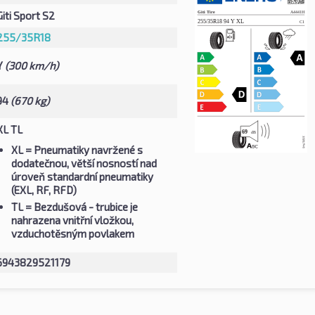
Giti Sport S2
255/35R18
Y
(300 km/h)
94
(670 kg)
XL TL
XL
= Pneumatiky navržené s
dodatečnou, větší nosností nad
úroveň standardní pneumatiky
(EXL, RF, RFD)
TL
= Bezdušová - trubice je
nahrazena vnitřní vložkou,
vzduchotěsným povlakem
6943829521179