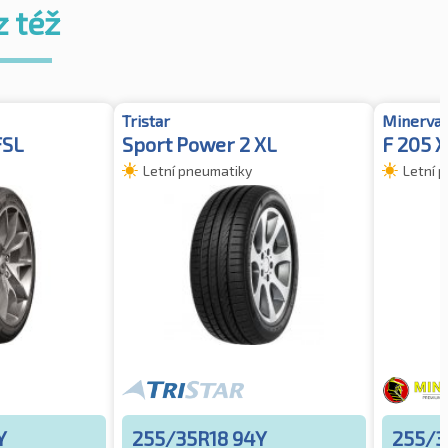
z též
Tristar
Minerva
FSL
Sport Power 2 XL
F 205 
Letní pneumatiky
Letní 
Y
255/35R18 94Y
255/3