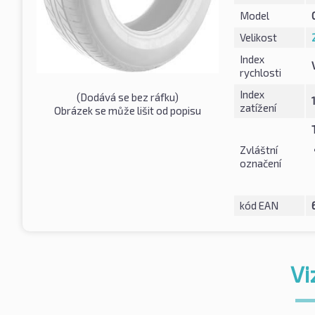
Model
Velikost
Index
rychlosti
Index
(Dodává se bez ráfku)
zatížení
Obrázek se může lišit od popisu
Zvláštní
označení
kód EAN
Vi