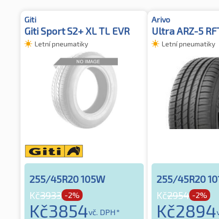
Giti
Arivo
Giti Sport S2+ XL TL EVR
Ultra ARZ-5 R
Letní pneumatiky
Letní pneumatiky
255/45R20 105W
255/45R20 10
Kč
3933
Kč
2954
-2%
-2%
Kč
3854
Kč
2894
vč. DPH*