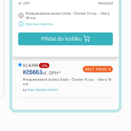
vč. DPH
Množství
Předpokládaná dodací lhůta - Čtvrtek 13 srp. - Úterý
18 srp.
Doprava zdarma
Přidat do košíku
Kč
6799
-2%
Kč
6663
vč. DPH*
Předpokládaná dodací lhůta - Čtvrtek 13 srp. - Úterý 18
srp.
by
Auto-Raifen GmbH