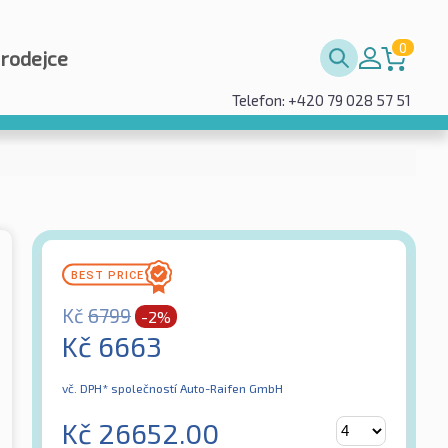
0
prodejce
Telefon: +420 79 028 57 51
Kč
6799
-2%
Kč
6663
vč. DPH*
společností Auto-Raifen GmbH
Kč
26652.00