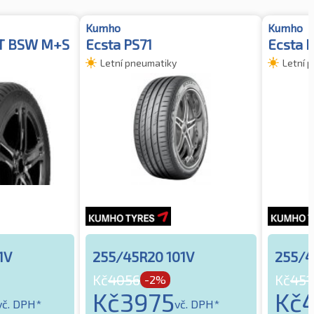
Kumho
Kumho
FT BSW M+S
Ecsta PS71
Ecsta P
Letní pneumatiky
Letní 
1V
255/45R20 101V
255/4
Kč
4056
Kč
451
-2%
Kč
3975
Kč
vč. DPH*
vč. DPH*