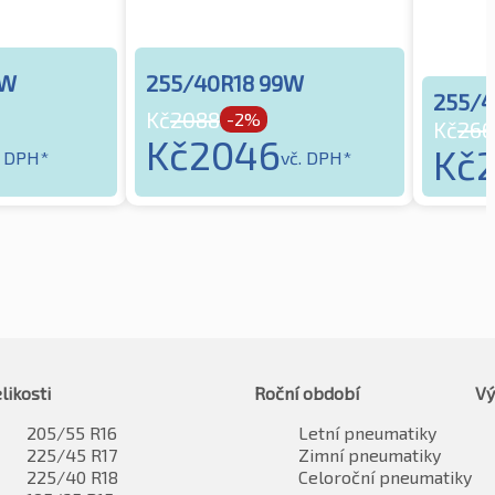
9W
255/40R18 99W
255/4
Kč
2088
-2%
Kč
266
Kč
2046
Kč
. DPH*
vč. DPH*
likosti
Roční období
Vý
205/55 R16
Letní pneumatiky
225/45 R17
Zimní pneumatiky
225/40 R18
Celoroční pneumatiky