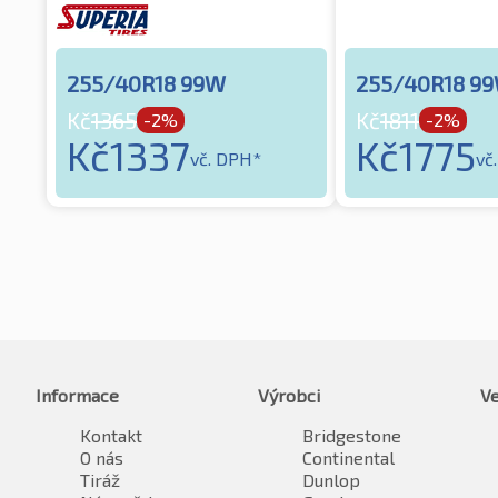
255/40R18 99W
255/40R18 9
Kč
1365
Kč
1811
-2%
-2%
Kč
1337
Kč
1775
vč. DPH*
vč
Informace
Výrobci
Ve
Kontakt
Bridgestone
O nás
Continental
Tiráž
Dunlop