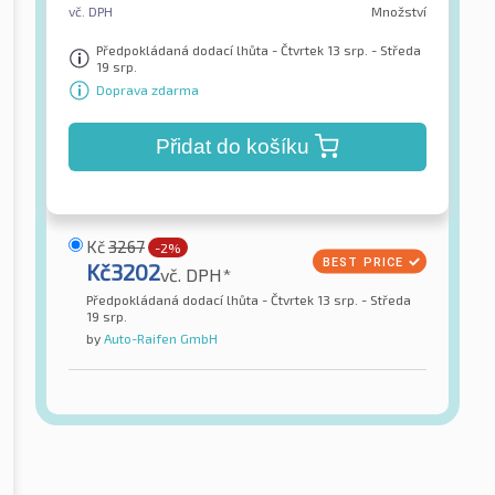
vč. DPH
Množství
Předpokládaná dodací lhůta - Čtvrtek 13 srp. - Středa
19 srp.
Doprava zdarma
Přidat do košíku
Kč
3267
-2%
Kč
3202
vč. DPH*
Předpokládaná dodací lhůta - Čtvrtek 13 srp. - Středa
19 srp.
by
Auto-Raifen GmbH