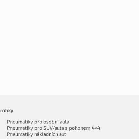
255/40R18 99W
0R18 99W
Kč
2874
-2%
2
-2%
Kč
2817
2609
vč. DPH*
vč. DPH*
robky
Pneumatiky pro osobní auta
Pneumatiky pro SUV/auta s pohonem 4×4
Pneumatiky nákladních aut