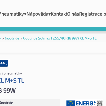
Pneumatiky
▾
Nápověda
▾
Kontakt
O nás
Registrace 
y
»
Goodride
»
Goodride Solmax 1 255/40R18 99W XL M+S TL
tní pneumatiky
XL M+S TL
8 99W
Goodride