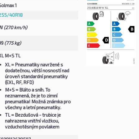
Solmax 1
255/40R18
W
(270 km/h)
99
(775 kg)
XL M+S TL
XL
= Pneumatiky navržené s
dodatečnou, větší nosností nad
úroveň standardní pneumatiky
(EXL, RF, RFD)
M+S
= Bláto a sníh. To
neznamená, že je to zimní
pneumatika! Možná známka pro
všechny a letní pneumatiky.
TL
= Bezdušová - trubice je
nahrazena vnitřní vložkou,
vzduchotěsným povlakem