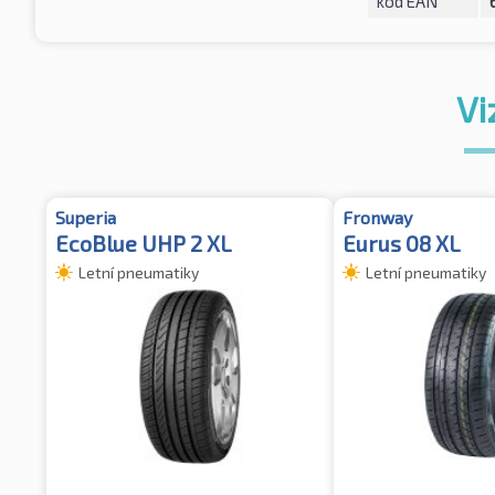
kód EAN
Vi
Superia
Fronway
EcoBlue UHP 2 XL
Eurus 08 XL
Letní pneumatiky
Letní pneumatiky