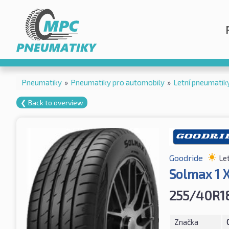
Pneumatiky
»
Pneumatiky pro automobily
»
Letní pneumatik
❮ Back to overview
Goodride
Le
Solmax 1 
255/40R1
Značka