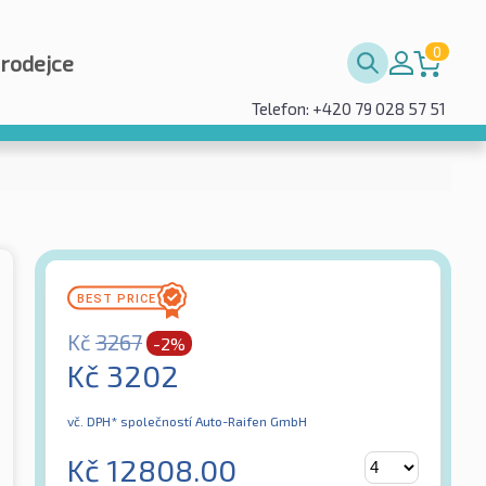
0
prodejce
Telefon: +420 79 028 57 51
Kč
3267
-2%
Kč
3202
vč. DPH*
společností Auto-Raifen GmbH
Kč
12808.00