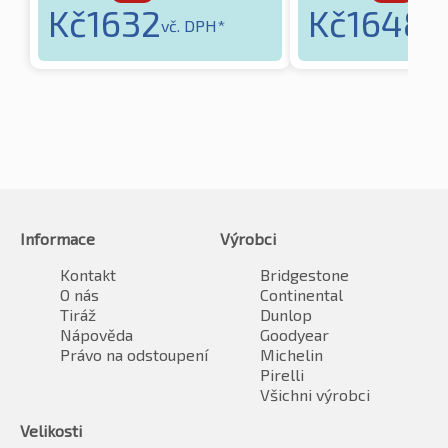
Kč
1632
Kč
1648
vč. DPH*
vč.
Informace
Výrobci
Kontakt
Bridgestone
O nás
Continental
Tiráž
Dunlop
Nápověda
Goodyear
Právo na odstoupení
Michelin
Pirelli
Všichni výrobci
Velikosti