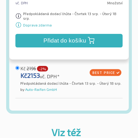
vč. DPH
Množství
Předpokládaná dodací lhůta - Čtvrtek 13 srp. - Úterý 18
srp.
Doprava zdarma
Přidat do košíku
Kč
2196
-2%
Kč
2153
vč. DPH*
Předpokládaná dodací lhůta - Čtvrtek 13 srp. - Úterý 18 srp.
by
Auto-Raifen GmbH
Viz též