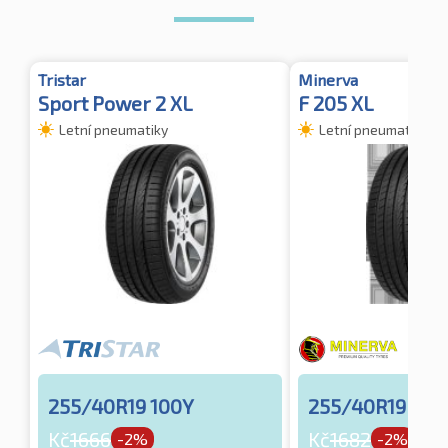
Tristar
Minerva
Sport Power 2 XL
F 205 XL
Letní pneumatiky
Letní pneumatiky
255/40R19 100Y
255/40R19 100
Kč
1666
Kč
1682
-2%
-2%