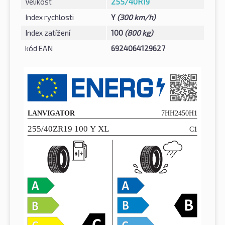
Velikost
255/40R19
Index rychlosti
Y
(300 km/h)
Index zatížení
100
(800 kg)
kód EAN
6924064129627