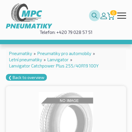
0
Telefon: +420 79 028 57 51
Pneumatiky
»
Pneumatiky pro automobily
»
Letní pneumatiky
»
Lanvigator
»
Lanvigator Catchpower Plus 255/40R19 100Y
❮ Back to overview