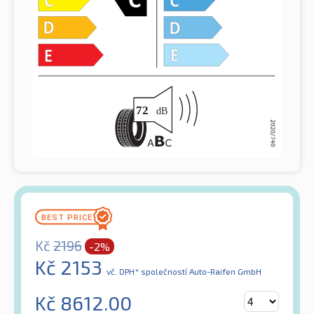
Kč
2196
-2%
Kč
2153
vč. DPH*
společností Auto-Raifen GmbH
Kč
8612.00