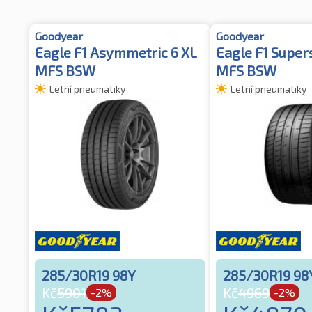
Goodyear
Goodyear
Eagle F1 Asymmetric 6 XL
Eagle F1 Super
MFS BSW
MFS BSW
Letní pneumatiky
Letní pneumatiky
285/30R19 98Y
285/30R19 98
Kč
5901
Kč
4969
-2%
-2%