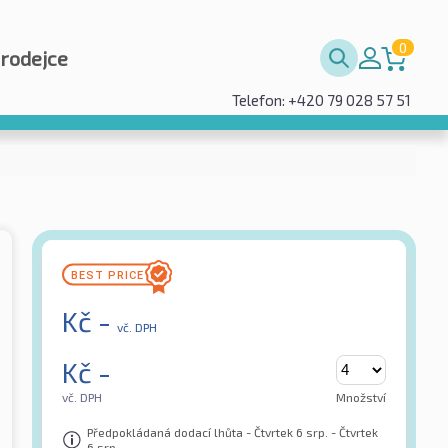
0
prodejce
Telefon: +420 79 028 57 51
Kč
-
vč. DPH
Kč
-
vč. DPH
Množství
Předpokládaná dodací lhůta - Čtvrtek 6 srp. - Čtvrtek
6 srp.