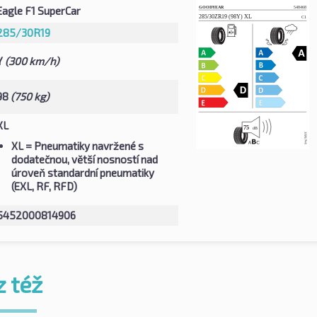
Eagle F1 SuperCar
285/30R19
Y
(300 km/h)
98
(750 kg)
XL
XL
= Pneumatiky navržené s
dodatečnou, větší nosností nad
úroveň standardní pneumatiky
(EXL, RF, RFD)
5452000814906
z též