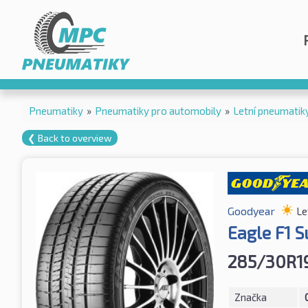
Pneumatiky
»
Pneumatiky pro automobily
»
Letní pneumatik
❮ Back to overview
Goodyear
Le
Eagle F1 
285/30R1
Značka