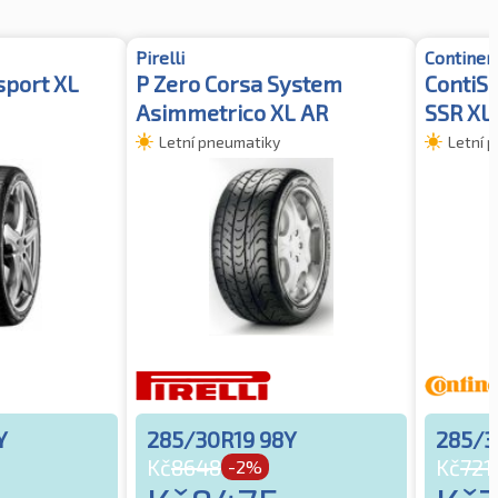
Pirelli
Continen
sport XL
P Zero Corsa System
ContiS
Asimmetrico XL AR
SSR XL
Letní pneumatiky
Letní 
Y
285/30R19 98Y
285/3
Kč
8648
Kč
721
-2%