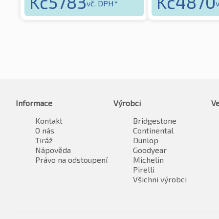
Kč
5783
Kč
4870
vč. DPH*
Informace
Výrobci
Ve
Kontakt
Bridgestone
O nás
Continental
Tiráž
Dunlop
Nápověda
Goodyear
Právo na odstoupení
Michelin
Pirelli
Všichni výrobci