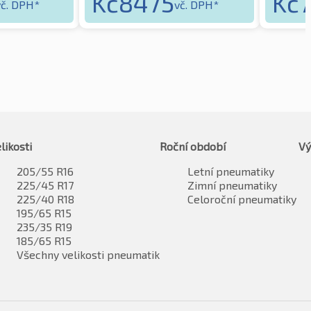
Kč
8475
Kč
vč. DPH*
vč. DPH*
likosti
Roční období
Vý
205/55 R16
Letní pneumatiky
225/45 R17
Zimní pneumatiky
225/40 R18
Celoroční pneumatiky
195/65 R15
235/35 R19
185/65 R15
Všechny velikosti pneumatik