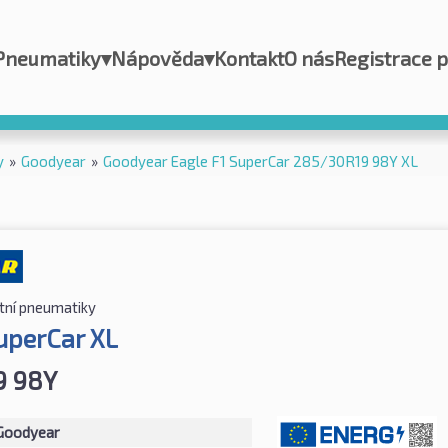
Pneumatiky
▾
Nápověda
▾
Kontakt
O nás
Registrace 
y
»
Goodyear
»
Goodyear Eagle F1 SuperCar 285/30R19 98Y XL
tní pneumatiky
SuperCar XL
9 98Y
Goodyear