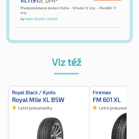
Kč
1191
vč. DPH*
Předpokládaná dodací lhůta - Středa 12 srp. - Pondělí 17
srp.
by
Auto-Raifen GmbH
Viz též
Royal Black / Kyoto
Firemax
Royal Mile XL BSW
FM 601 XL
Letní pneumatiky
Letní pneumatiky