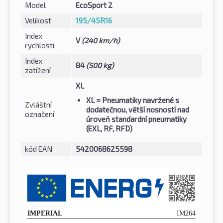
Model
EcoSport 2
Velikost
195/45R16
Index
V
(240 km/h)
rychlosti
Index
84
(500 kg)
zatížení
XL
XL
= Pneumatiky navržené s
Zvláštní
dodatečnou, větší nosností nad
označení
úroveň standardní pneumatiky
(EXL, RF, RFD)
kód EAN
5420068625598