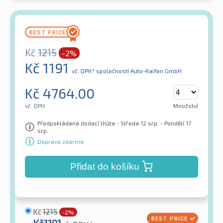
Kč
1215
-2%
Kč
1191
vč. DPH*
společností Auto-Raifen GmbH
Kč
4764.00
vč. DPH
Množství
Předpokládaná dodací lhůta - Středa 12 srp. - Pondělí 17
srp.
Doprava zdarma
Přidat do košíku
Kč
1215
-2%