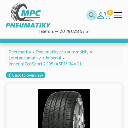
0
Telefon: +420 79 028 57 51
Pneumatiky
»
Pneumatiky pro automobily
»
Letní pneumatiky
»
Imperial
»
Imperial EcoSport 2 195/45R16 84V XL
❮ Back to overview