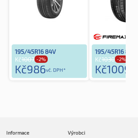
195/45R16 84V
195/45R16 84V
Kč
1007
Kč
1030
-2%
-2%
Kč
986
Kč
1009
vč. DPH*
vč.
Informace
Výrobci