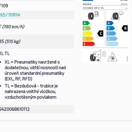
F109
165/70R14
T
(190 km/h)
85
(515 kg)
XL TL
XL
= Pneumatiky navržené s
dodatečnou, větší nosností nad
úroveň standardní pneumatiky
(EXL, RF, RFD)
TL
= Bezdušová - trubice je
nahrazena vnitřní vložkou,
vzduchotěsným povlakem
5420068610112