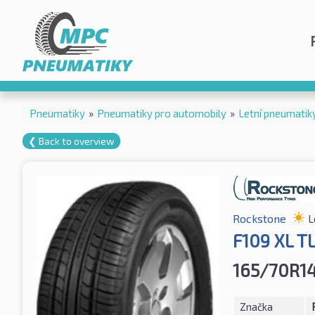
Pneumatiky
»
Pneumatiky pro automobily
»
Letní pneumatik
❮ Back to overview
Rockstone
L
F109 XL T
165/70R1
Značka