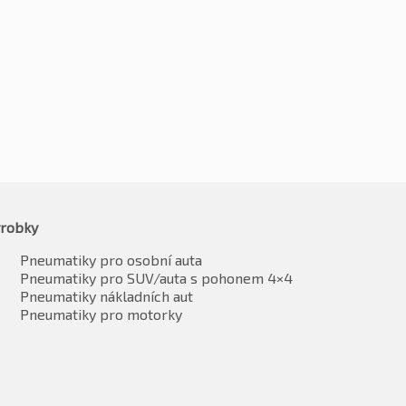
Kč
908
-2%
-2%
889
Kč
889
vč. DPH*
vč. DPH*
robky
Pneumatiky pro osobní auta
Pneumatiky pro SUV/auta s pohonem 4×4
Pneumatiky nákladních aut
Pneumatiky pro motorky