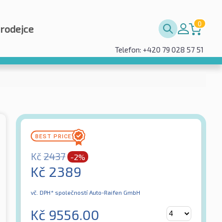
0
prodejce
Telefon: +420 79 028 57 51
Kč
2437
-2%
Kč
2389
vč. DPH*
společností Auto-Raifen GmbH
Kč
9556.00