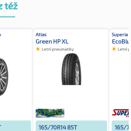
z též
o
Atlas
Superia
Green HP XL
EcoBlu
Letní pneumatiky
Letní 
T
165/70R14 85T
165/7