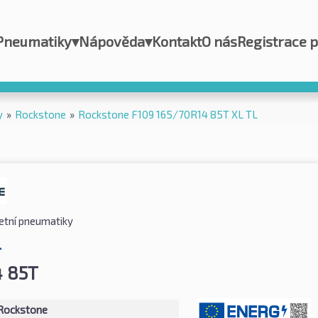
Pneumatiky
▾
Nápověda
▾
Kontakt
O nás
Registrace 
y
»
Rockstone
»
Rockstone F109 165/70R14 85T XL TL
etní pneumatiky
L
4 85T
Rockstone