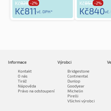
Kč
828
Kč
857
-2%
-2%
Kč
811
Kč
840
vč. DPH*
vč.
Informace
Výrobci
Ve
Kontakt
Bridgestone
O nás
Continental
Tiráž
Dunlop
Nápověda
Goodyear
Právo na odstoupení
Michelin
Pirelli
Všichni výrobci