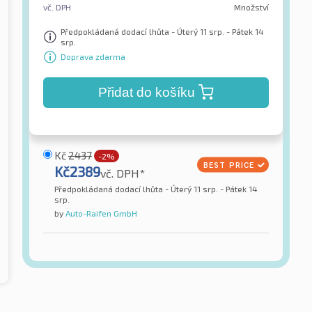
vč. DPH
Množství
Předpokládaná dodací lhůta - Úterý 11 srp. - Pátek 14
srp.
Doprava zdarma
Přidat do košíku
Kč
2437
-2%
Kč
2389
vč. DPH*
Předpokládaná dodací lhůta - Úterý 11 srp. - Pátek 14
srp.
by
Auto-Raifen GmbH