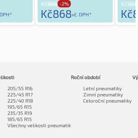
Kč
886
Kč
908
-2%
Kč
868
Kč
 DPH*
vč. DPH*
likosti
Roční období
Vý
205/55 R16
Letní pneumatiky
225/45 R17
Zimní pneumatiky
225/40 R18
Celoroční pneumatiky
195/65 R15
235/35 R19
185/65 R15
Všechny velikosti pneumatik