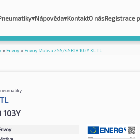
Pneumatiky
▾
Nápověda
▾
Kontakt
O nás
Registrace 
y
»
Envoy
»
Envoy Motiva 255/45R18 103Y XL TL
pneumatiky
 TL
 103Y
Envoy
Motiva