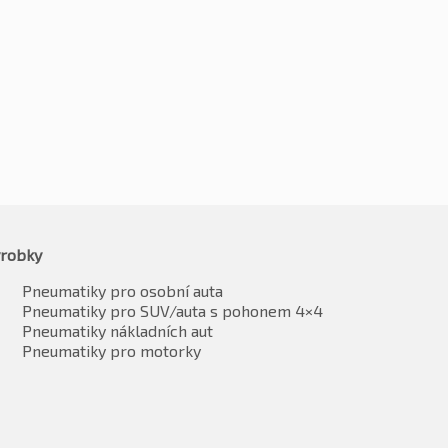
6
Kč
2132
-2%
-2%
1859
Kč
2090
vč. DPH*
vč. DPH*
robky
Pneumatiky pro osobní auta
Pneumatiky pro SUV/auta s pohonem 4×4
Pneumatiky nákladních aut
Pneumatiky pro motorky