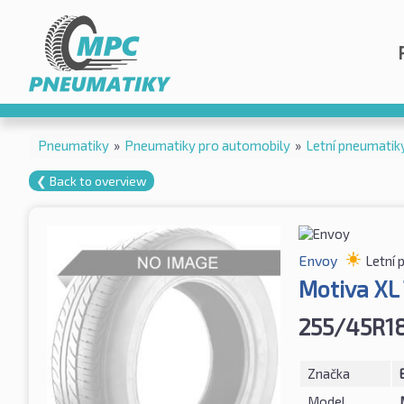
Pneumatiky
»
Pneumatiky pro automobily
»
Letní pneumatik
❮ Back to overview
Envoy
Letní 
Motiva XL
255/45R18
Značka
Model