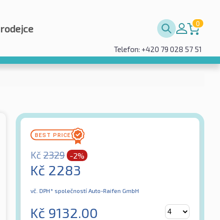
0
prodejce
Telefon: +420 79 028 57 51
Kč
2329
-2%
Kč
2283
vč. DPH*
společností Auto-Raifen GmbH
Kč
9132.00