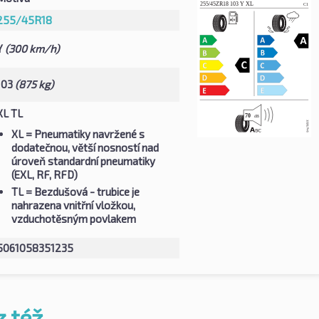
255/45R18
Y
(300 km/h)
103
(875 kg)
XL TL
XL
= Pneumatiky navržené s
dodatečnou, větší nosností nad
úroveň standardní pneumatiky
(EXL, RF, RFD)
TL
= Bezdušová - trubice je
nahrazena vnitřní vložkou,
vzduchotěsným povlakem
5061058351235
z též