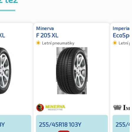
Minerva
Imperial
XL
F 205 XL
EcoSpo
Letní pneumatiky
Letní 
3Y
255/45R18 103Y
255/4