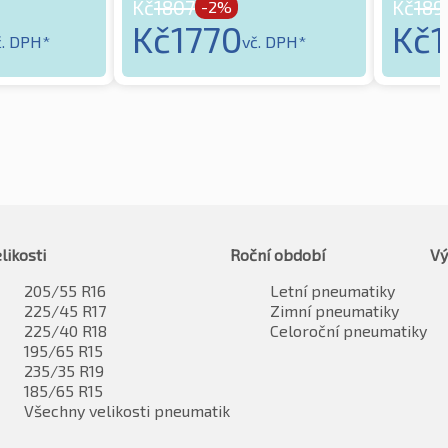
Kč
1807
Kč
189
-2%
Kč
1770
Kč
č. DPH*
vč. DPH*
likosti
Roční období
Vý
205/55 R16
Letní pneumatiky
225/45 R17
Zimní pneumatiky
225/40 R18
Celoroční pneumatiky
195/65 R15
235/35 R19
185/65 R15
Všechny velikosti pneumatik