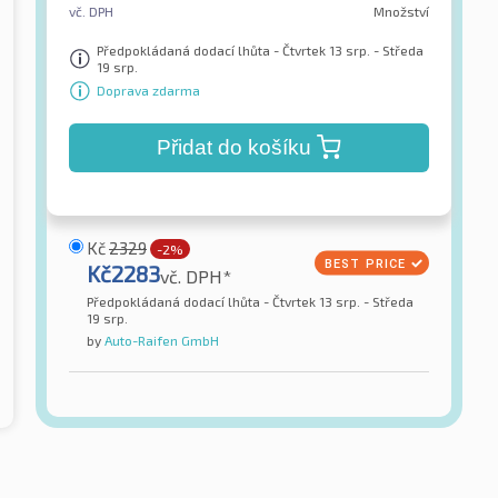
vč. DPH
Množství
Předpokládaná dodací lhůta - Čtvrtek 13 srp. - Středa
19 srp.
Doprava zdarma
Přidat do košíku
Kč
2329
-2%
Kč
2283
vč. DPH*
Předpokládaná dodací lhůta - Čtvrtek 13 srp. - Středa
19 srp.
by
Auto-Raifen GmbH