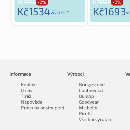
Kč
1566
Kč
1728
-2%
-2%
Kč
1534
Kč
1693
vč. DPH*
v
Informace
Výrobci
Ve
Kontakt
Bridgestone
O nás
Continental
Tiráž
Dunlop
Nápověda
Goodyear
Právo na odstoupení
Michelin
Pirelli
Všichni výrobci