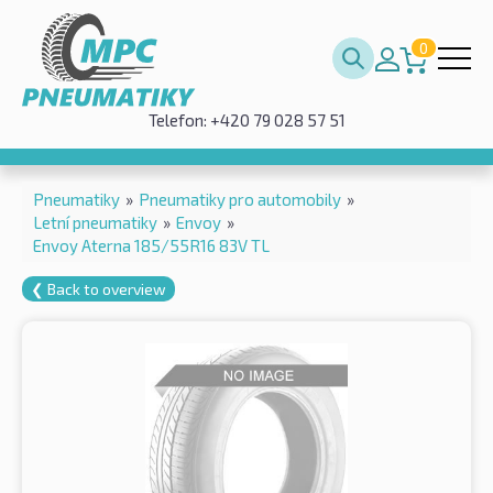
0
Telefon: +420 79 028 57 51
Pneumatiky
»
Pneumatiky pro automobily
»
Letní pneumatiky
»
Envoy
»
Envoy Aterna 185/55R16 83V TL
❮ Back to overview