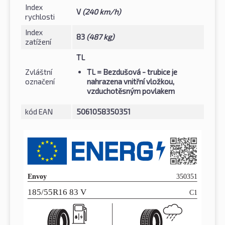
Index
V
(240 km/h)
rychlosti
Index
83
(487 kg)
zatížení
TL
Zvláštní
TL
= Bezdušová - trubice je
označení
nahrazena vnitřní vložkou,
vzduchotěsným povlakem
kód EAN
5061058350351