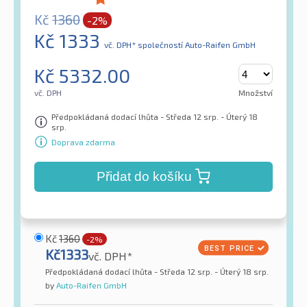
Kč
1360
-2%
Kč
1333
vč. DPH*
společností Auto-Raifen GmbH
Kč
5332.00
vč. DPH
Množství
Předpokládaná dodací lhůta - Středa 12 srp. - Úterý 18
srp.
Doprava zdarma
Přidat do košíku
Kč
1360
-2%
Kč
1333
vč. DPH*
Předpokládaná dodací lhůta - Středa 12 srp. - Úterý 18 srp.
by
Auto-Raifen GmbH