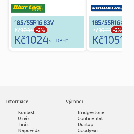
185/55R16 83V
185/55R16 83V
Kč
1044
Kč
1073
-2%
-2%
Kč
1024
Kč
1051
vč. DPH*
vč. 
Informace
Výrobci
Kontakt
Bridgestone
O nás
Continental
Tiráž
Dunlop
Nápověda
Goodyear