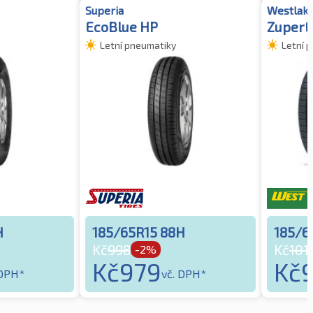
Superia
Westlak
EcoBlue HP
ZuperE
Letní pneumatiky
Letní 
H
185/65R15 88H
185/6
Kč
998
Kč
101
-2%
Kč
979
Kč
 DPH*
vč. DPH*