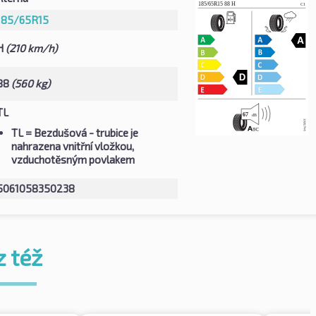
185/65R15
H
(210 km/h)
88
(560 kg)
TL
TL
= Bezdušová - trubice je
nahrazena vnitřní vložkou,
vzduchotěsným povlakem
5061058350238
z též