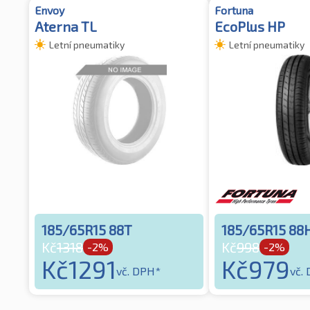
Envoy
Fortuna
Aterna TL
EcoPlus HP
Letní pneumatiky
Letní pneumatiky
185/65R15 88T
185/65R15 88
Kč
1318
Kč
998
-2%
-2%
Kč
1291
Kč
979
vč. DPH*
vč.