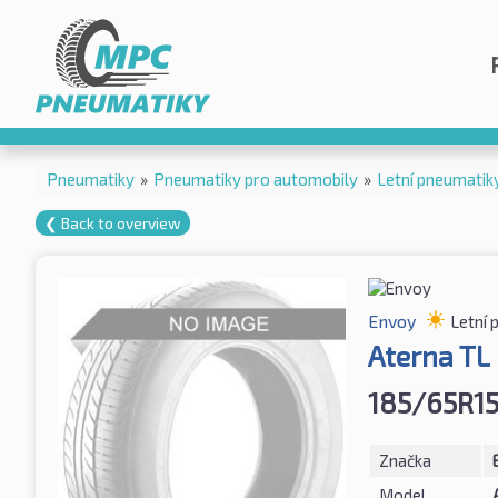
Pneumatiky
»
Pneumatiky pro automobily
»
Letní pneumatik
❮ Back to overview
Envoy
Letní 
Aterna TL
185/65R1
Značka
Model