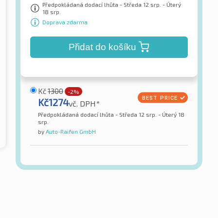
Předpokládaná dodací lhůta - Středa 12 srp. - Úterý
18 srp.
Doprava zdarma
Přidat do košíku
Kč
1300
-2%
Kč
1274
vč. DPH*
Předpokládaná dodací lhůta - Středa 12 srp. - Úterý 18
srp.
by
Auto-Raifen GmbH