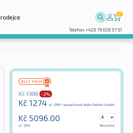
0
prodejce
Telefon: +420 79 028 57 51
Kč
1300
-2%
Kč
1274
vč. DPH*
společností Auto-Raifen GmbH
Kč
5096.00
vč. DPH
Množství