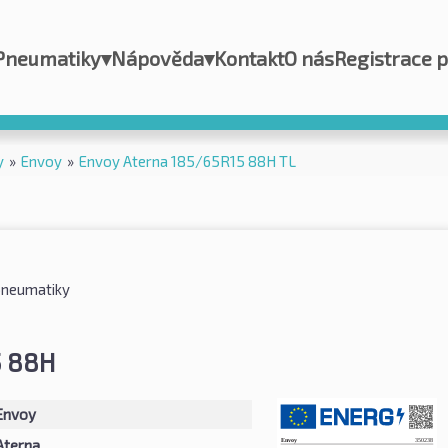
Pneumatiky
▾
Nápověda
▾
Kontakt
O nás
Registrace 
y
»
Envoy
»
Envoy Aterna 185/65R15 88H TL
pneumatiky
5 88H
Envoy
Aterna