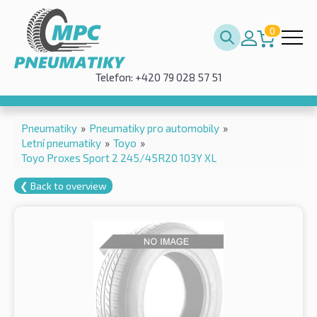
0
Telefon: +420 79 028 57 51
Pneumatiky
»
Pneumatiky pro automobily
»
Letní pneumatiky
»
Toyo
»
Toyo Proxes Sport 2 245/45R20 103Y XL
❮ Back to overview