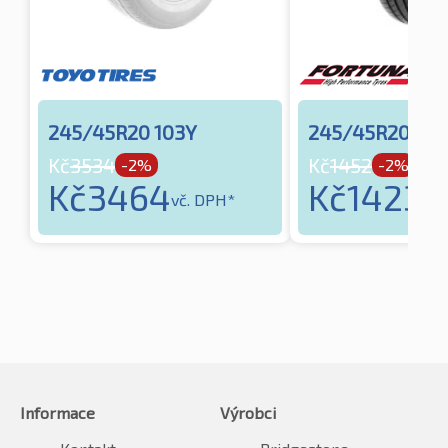
245/45R20 103Y
245/45R20 103
Kč
3534
Kč
1452
-2%
-2%
Kč
3464
Kč
1423
vč. DPH*
vč.
Informace
Výrobci