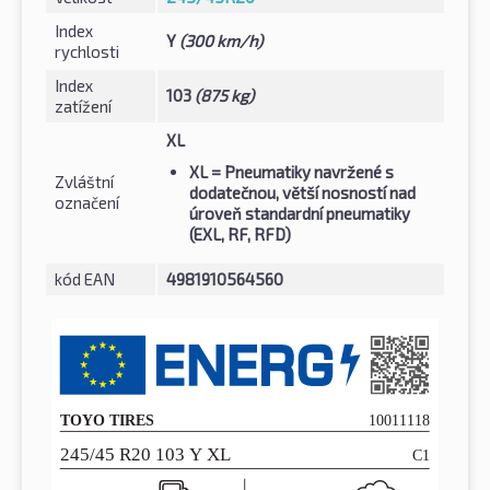
Index
Y
(300 km/h)
rychlosti
Index
103
(875 kg)
zatížení
XL
XL
= Pneumatiky navržené s
Zvláštní
dodatečnou, větší nosností nad
označení
úroveň standardní pneumatiky
(EXL, RF, RFD)
kód EAN
4981910564560