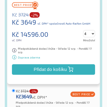
Kč
3724
-2%
Kč
3649
vč. DPH*
společností Auto-Raifen GmbH
Kč
14596.00
vč. DPH
Množství
Předpokládaná dodací lhůta - Středa 12 srp. - Pondělí 17
srp.
Doprava zdarma
Přidat do košíku
Kč
3724
-2%
Kč
3649
vč. DPH*
Předpokládaná dodací lhůta - Středa 12 srp. - Pondělí 17
srp.