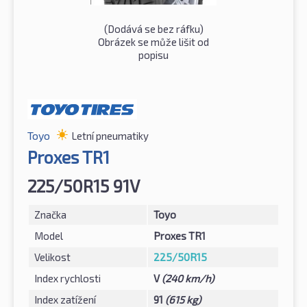
(Dodává se bez ráfku)
Obrázek se může lišit od
popisu
Toyo
Letní pneumatiky
Proxes TR1
225/50R15 91V
Značka
Toyo
Model
Proxes TR1
Velikost
225/50R15
Index rychlosti
V
(240 km/h)
Index zatížení
91
(615 kg)