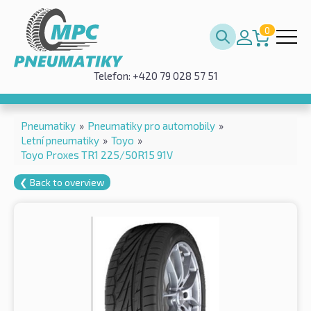
0
Telefon: +420 79 028 57 51
Pneumatiky
»
Pneumatiky pro automobily
»
Letní pneumatiky
»
Toyo
»
Toyo Proxes TR1 225/50R15 91V
❮ Back to overview