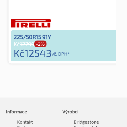
225/50R15 91Y
Kč
12799
-2%
Kč
12543
vč. DPH*
Informace
Výrobci
Kontakt
Bridgestone