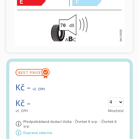
Kč
-
vč. DPH
Kč
-
vč. DPH
Množství
Předpokládaná dodací lhůta - Čtvrtek 6 srp. - Čtvrtek 6
srp.
Doprava zdarma