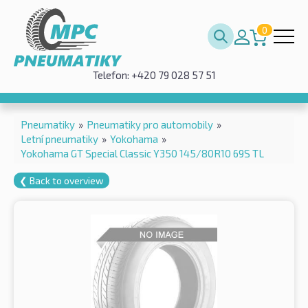
0
Telefon: +420 79 028 57 51
Pneumatiky
»
Pneumatiky pro automobily
»
Letní pneumatiky
»
Yokohama
»
Yokohama GT Special Classic Y350 145/80R10 69S TL
❮ Back to overview