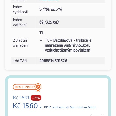
Index
S
(180 km/h)
rychlosti
Index
69
(325 kg)
zatížení
TL
Zvláštní
TL
= Bezdušová - trubice je
označení
nahrazena vnitřní vložkou,
vzduchotěsným povlakem
kód EAN
4968814591526
Kč
1591
-2%
Kč
1560
vč. DPH*
společností Auto-Raifen GmbH