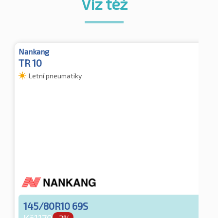
Viz též
Nankang
TR 10
Letní pneumatiky
145/80R10 69S
-2%