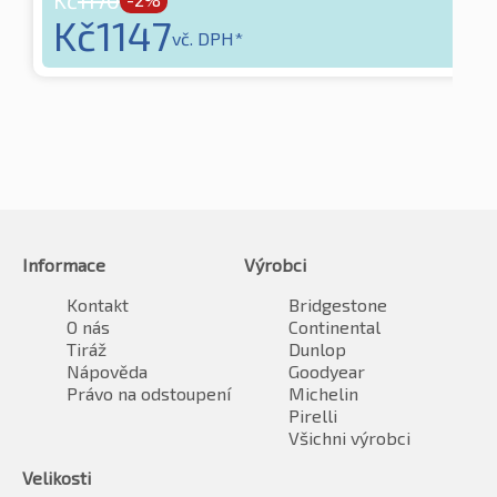
Kč
1170
Kč
1147
vč. DPH*
Informace
Výrobci
Kontakt
Bridgestone
O nás
Continental
Tiráž
Dunlop
Nápověda
Goodyear
Právo na odstoupení
Michelin
Pirelli
Všichni výrobci
Velikosti