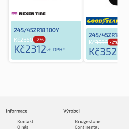
245/45ZR18 100Y
245/45ZR18 10
Kč
2360
-2%
Kč
3596
-2%
Kč
2312
Kč
3525
vč. DPH*
vč
Informace
Výrobci
Kontakt
Bridgestone
O nás
Continental