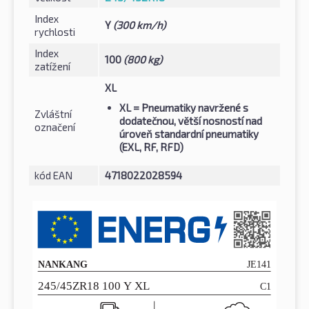
Index
Y
(300 km/h)
rychlosti
Index
100
(800 kg)
zatížení
XL
XL
= Pneumatiky navržené s
Zvláštní
dodatečnou, větší nosností nad
označení
úroveň standardní pneumatiky
(EXL, RF, RFD)
kód EAN
4718022028594