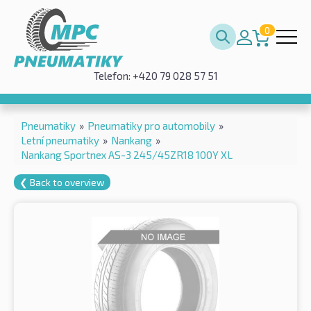
0
Telefon: +420 79 028 57 51
Pneumatiky
»
Pneumatiky pro automobily
»
Letní pneumatiky
»
Nankang
»
Nankang Sportnex AS-3 245/45ZR18 100Y XL
❮ Back to overview