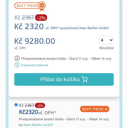
Kč
2367
-2%
Kč
2320
vč. DPH*
společností Auto-Raifen GmbH
Kč
9280.00
vč. DPH
Množství
Předpokládaná dodací lhůta - Úterý 11 srp. - Pátek 14 srp.
Doprava zdarma
Přidat do košíku
Kč
2367
-2%
Kč
2320
vč. DPH*
Předpokládaná dodací lhůta - Úterý 11 srp. - Pátek 14 srp.
by
Auto-Raifen GmbH