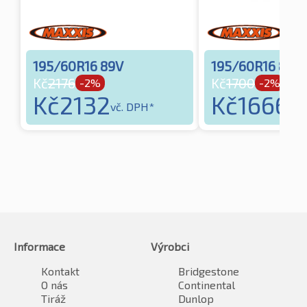
195/60R16 89V
195/60R16 89H
Kč
2176
Kč
1700
-2%
-2%
Kč
2132
Kč
1666
vč. DPH*
vč.
Informace
Výrobci
Kontakt
Bridgestone
O nás
Continental
Tiráž
Dunlop