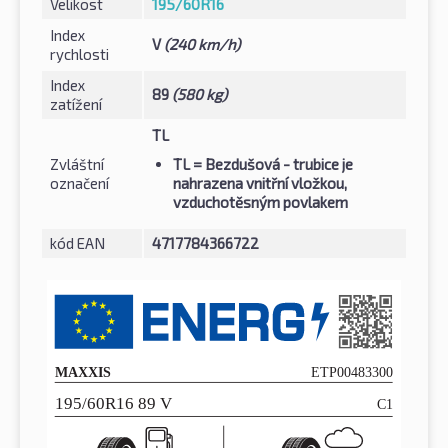
Velikost
195/60R16
Index
V
(240 km/h)
rychlosti
Index
89
(580 kg)
zatížení
TL
Zvláštní
TL
= Bezdušová - trubice je
označení
nahrazena vnitřní vložkou,
vzduchotěsným povlakem
kód EAN
4717784366722