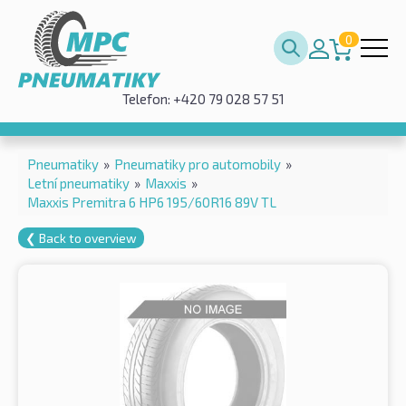
0
Telefon: +420 79 028 57 51
Pneumatiky
»
Pneumatiky pro automobily
»
Letní pneumatiky
»
Maxxis
»
Maxxis Premitra 6 HP6 195/60R16 89V TL
❮ Back to overview