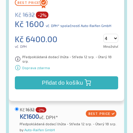
Kč
1632
-2%
Kč
1600
vč. DPH*
společností Auto-Raifen GmbH
Kč
6400.00
vč. DPH
Množství
Předpokládaná dodací lhůta - Středa 12 srp. - Úterý 18
srp.
Doprava zdarma
Přidat do košíku
Kč
1632
-2%
Kč
1600
vč. DPH*
Předpokládaná dodací lhůta - Středa 12 srp. - Úterý 18 srp.
by
Auto-Raifen GmbH