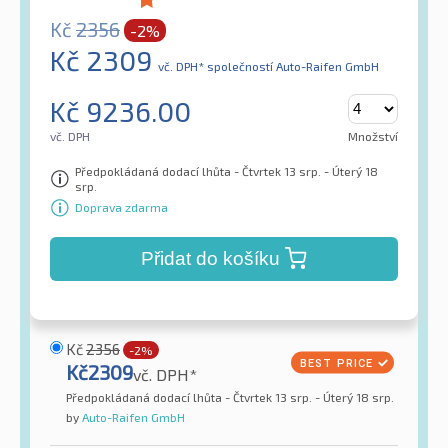
Kč
2356
-2%
Kč
2309
vč. DPH*
společností Auto-Raifen GmbH
Kč
9236.00
vč. DPH
Množství
Předpokládaná dodací lhůta - Čtvrtek 13 srp. - Úterý 18
srp.
Doprava zdarma
Přidat do košíku
Kč
2356
-2%
Kč
2309
vč. DPH*
Předpokládaná dodací lhůta - Čtvrtek 13 srp. - Úterý 18 srp.
by
Auto-Raifen GmbH