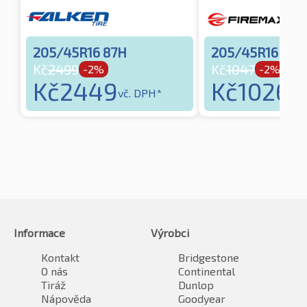
205/45R16 87H
205/45R16 87
Kč
2499
Kč
1047
-2%
-2%
Kč
2449
Kč
1026
vč. DPH*
vč.
Informace
Výrobci
Kontakt
Bridgestone
O nás
Continental
Tiráž
Dunlop
Nápověda
Goodyear