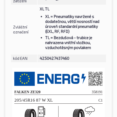
zatížení
XL TL
XL
= Pneumatiky navržené s
dodatečnou, větší nosností nad
úroveň standardní pneumatiky
Zvláštní
(EXL, RF, RFD)
označení
TL
= Bezdušová - trubice je
nahrazena vnitřní vložkou,
vzduchotěsným povlakem
kód EAN
4250427437460