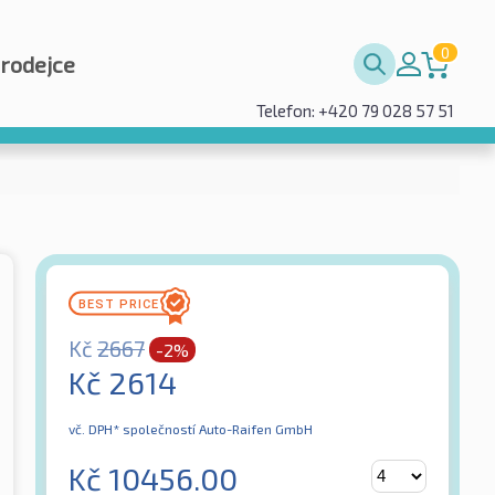
0
prodejce
Telefon: +420 79 028 57 51
Kč
2667
-2%
Kč
2614
vč. DPH*
společností Auto-Raifen GmbH
Kč
10456.00