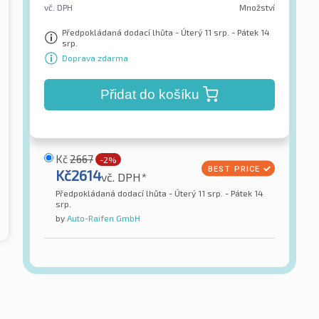
vč. DPH
Množství
Předpokládaná dodací lhůta - Úterý 11 srp. - Pátek 14
srp.
Doprava zdarma
Přidat do košíku
Kč
2667
-2%
Kč
2614
vč. DPH*
Předpokládaná dodací lhůta - Úterý 11 srp. - Pátek 14
srp.
by
Auto-Raifen GmbH