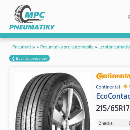
Pneumatiky
»
Pneumatiky pro automobily
»
Letní pneumatik
❮ Back to overview
Continental
EcoContac
215/65R17
Značka