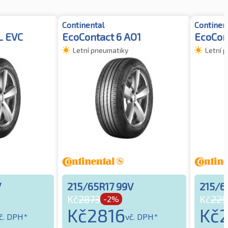
Continental
Continen
L EVC
EcoContact 6 AO1
EcoCon
Letní pneumatiky
Letní 
V
215/65R17 99V
215/6
Kč
2873
Kč
229
-2%
Kč
2816
Kč
č. DPH*
vč. DPH*