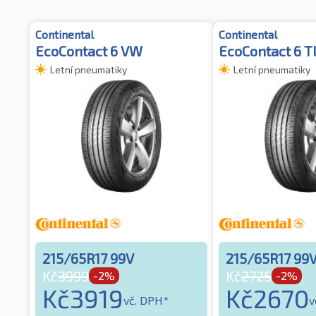
Continental
Continental
EcoContact 6 VW
EcoContact 6 T
Letní pneumatiky
Letní pneumatiky
215/65R17 99V
215/65R17 99
Kč
3999
Kč
2725
-2%
-2%
Kč
3919
Kč
2670
vč. DPH*
v