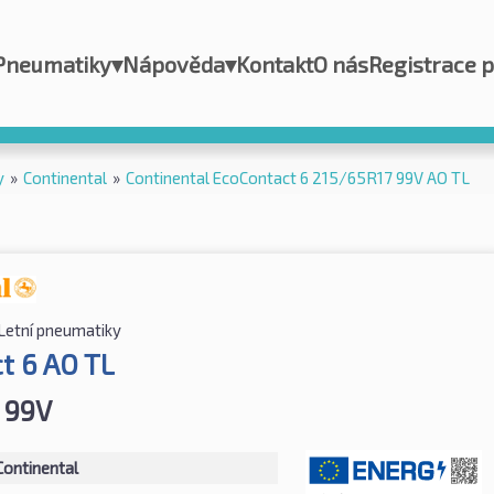
Pneumatiky
▾
Nápověda
▾
Kontakt
O nás
Registrace 
y
»
Continental
»
Continental EcoContact 6 215/65R17 99V AO TL
Letní pneumatiky
t 6 AO TL
 99V
Continental