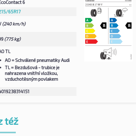
EcoContact 6
215/65R17
V
(240 km/h)
99
(775 kg)
AO TL
AO
= Schválené pneumatiky Audi
TL
= Bezdušová - trubice je
nahrazena vnitřní vložkou,
vzduchotěsným povlakem
4019238314151
z též