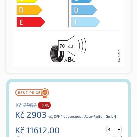
Kč
2962
-2%
Kč
2903
vč. DPH*
společností Auto-Raifen GmbH
Kč
11612.00