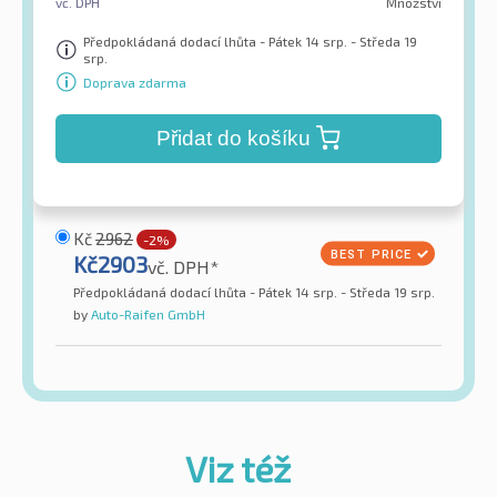
vč. DPH
Množství
Předpokládaná dodací lhůta - Pátek 14 srp. - Středa 19
srp.
Doprava zdarma
Přidat do košíku
Kč
2962
-2%
Kč
2903
vč. DPH*
Předpokládaná dodací lhůta - Pátek 14 srp. - Středa 19 srp.
by
Auto-Raifen GmbH
Viz též