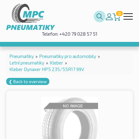
0
Telefon: +420 79 028 57 51
Pneumatiky
»
Pneumatiky pro automobily
»
Letní pneumatiky
»
Kleber
»
Kleber Dynaxer HP5 235/55R17 99V
❮ Back to overview