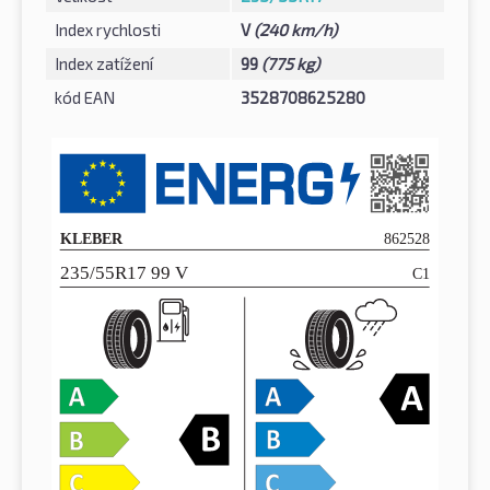
Index rychlosti
V
(240 km/h)
Index zatížení
99
(775 kg)
kód EAN
3528708625280