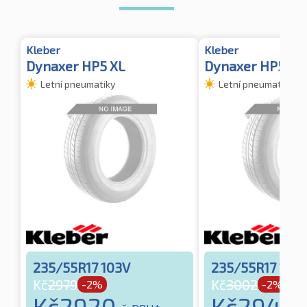
Kleber
Kleber
Dynaxer HP5 XL
Dynaxer HP5 TL
Letní pneumatiky
Letní pneumatiky
235/55R17 103V
235/55R17 103
Kč
2979
Kč
3002
-2%
-2%
Kč
2920
Kč
2942