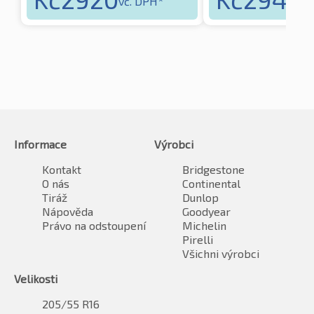
vč. DPH*
vč
Informace
Výrobci
Kontakt
Bridgestone
O nás
Continental
Tiráž
Dunlop
Nápověda
Goodyear
Právo na odstoupení
Michelin
Pirelli
Všichni výrobci
Velikosti
205/55 R16