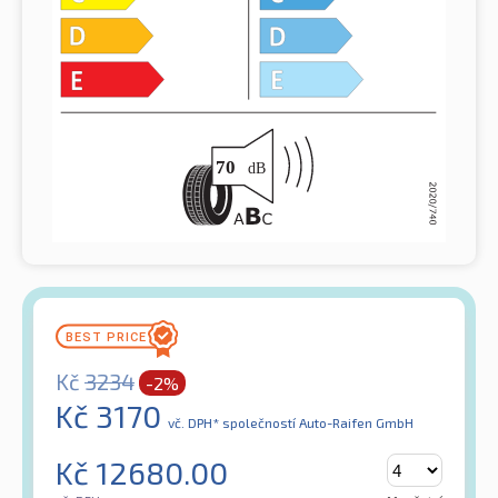
Kč
3234
-2%
Kč
3170
vč. DPH*
společností Auto-Raifen GmbH
Kč
12680.00