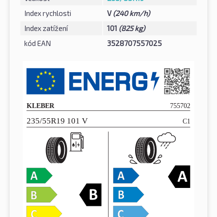
Index rychlosti
V
(240 km/h)
Index zatížení
101
(825 kg)
kód EAN
3528707557025