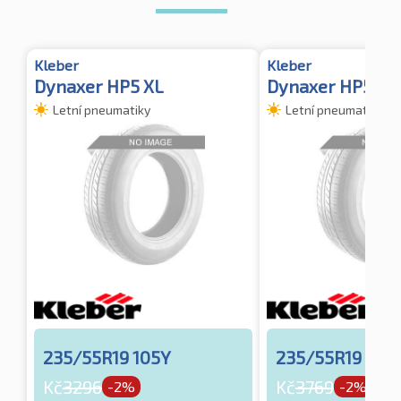
Kleber
Kleber
Dynaxer HP5 XL
Dynaxer HP5
Letní pneumatiky
Letní pneumatiky
235/55R19 105Y
235/55R19 101
Kč
3296
Kč
3769
-2%
-2%