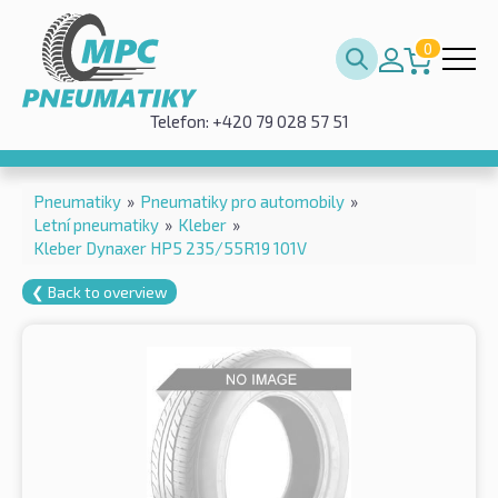
0
Telefon: +420 79 028 57 51
Pneumatiky
»
Pneumatiky pro automobily
»
Letní pneumatiky
»
Kleber
»
Kleber Dynaxer HP5 235/55R19 101V
❮ Back to overview