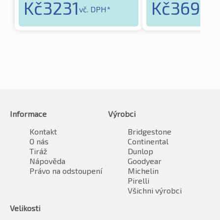
Kč
3231
Kč
3694
vč. DPH*
vč
Informace
Výrobci
Kontakt
Bridgestone
O nás
Continental
Tiráž
Dunlop
Nápověda
Goodyear
Právo na odstoupení
Michelin
Pirelli
Všichni výrobci
Velikosti