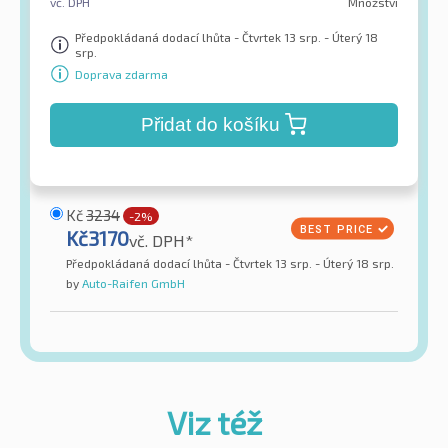
vč. DPH
Množství
Předpokládaná dodací lhůta - Čtvrtek 13 srp. - Úterý 18
srp.
Doprava zdarma
Přidat do košíku
Kč
3234
-2%
Kč
3170
vč. DPH*
Předpokládaná dodací lhůta - Čtvrtek 13 srp. - Úterý 18 srp.
by
Auto-Raifen GmbH
Viz též