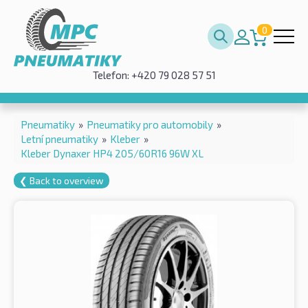
0
Telefon: +420 79 028 57 51
Pneumatiky
»
Pneumatiky pro automobily
»
Letní pneumatiky
»
Kleber
»
Kleber Dynaxer HP4 205/60R16 96W XL
❮ Back to overview