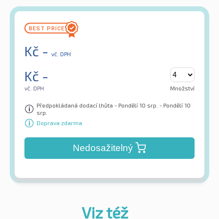
Kč
-
vč. DPH
Kč
-
vč. DPH
Množství
Předpokládaná dodací lhůta - Pondělí 10 srp. - Pondělí 10
srp.
Doprava zdarma
Nedosažitelný
Viz též