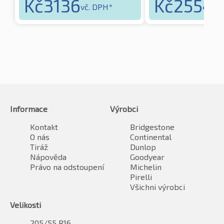
Kč
3136
Kč
2554
vč. DPH*
vč
Informace
Výrobci
Kontakt
Bridgestone
O nás
Continental
Tiráž
Dunlop
Nápověda
Goodyear
Právo na odstoupení
Michelin
Pirelli
Všichni výrobci
Velikosti
205/55 R16