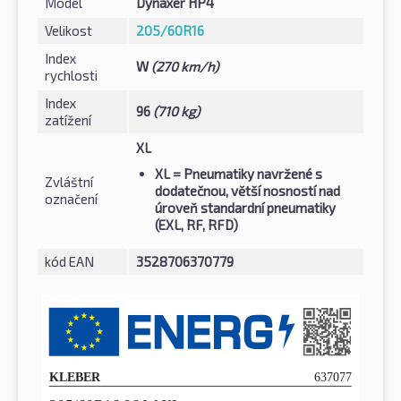
Model
Dynaxer HP4
Velikost
205/60R16
Index
W
(270 km/h)
rychlosti
Index
96
(710 kg)
zatížení
XL
XL
= Pneumatiky navržené s
Zvláštní
dodatečnou, větší nosností nad
označení
úroveň standardní pneumatiky
(EXL, RF, RFD)
kód EAN
3528706370779