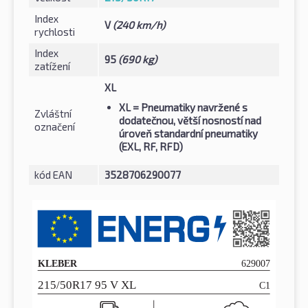
Index
V
(240 km/h)
rychlosti
Index
95
(690 kg)
zatížení
XL
XL
= Pneumatiky navržené s
Zvláštní
dodatečnou, větší nosností nad
označení
úroveň standardní pneumatiky
(EXL, RF, RFD)
kód EAN
3528706290077