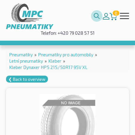
0
Telefon: +420 79 028 57 51
Pneumatiky
»
Pneumatiky pro automobily
»
Letní pneumatiky
»
Kleber
»
Kleber Dynaxer HP5 215/50R17 95V XL
❮ Back to overview