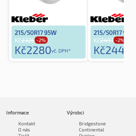
215/50R17 95W
215/50R17 91W
Kč
2326
Kč
2497
-2%
-2%
Kč
2280
Kč
2448
vč. DPH*
vč
Informace
Výrobci
Kontakt
Bridgestone
O nás
Continental
Tiráž
Dunlop