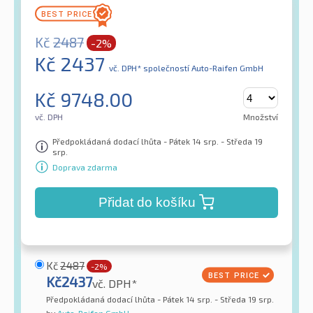
Kč
2487
-2%
Kč
2437
vč. DPH*
společností Auto-Raifen GmbH
Kč
9748.00
vč. DPH
Množství
Předpokládaná dodací lhůta - Pátek 14 srp. - Středa 19
srp.
Doprava zdarma
Přidat do košíku
Kč
2487
-2%
Kč
2437
vč. DPH*
Předpokládaná dodací lhůta - Pátek 14 srp. - Středa 19 srp.