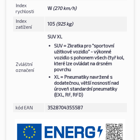
Index
W
(270 km/h)
rychlosti
Index
105
(925 kg)
zatížení
SUV XL
SUV
= Zkratka pro "sportovní
užitkové vozidlo" - výkonné
vozidlo s pohonem všech čtyř kol,
které lze ovládat na drsném
Zvláštní
povrchu
označení
XL
= Pneumatiky navržené s
dodatečnou, větší nosností nad
úroveň standardní pneumatiky
(EXL, RF, RFD)
kód EAN
3528704355587