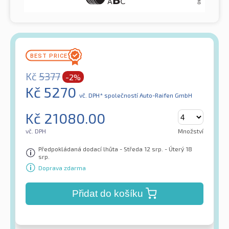
Kč
5377
-2%
Kč
5270
vč. DPH*
společností Auto-Raifen GmbH
Kč
21080.00
vč. DPH
Množství
Předpokládaná dodací lhůta - Středa 12 srp. - Úterý 18
srp.
Doprava zdarma
Přidat do košíku