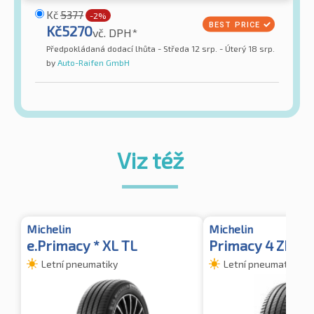
Kč
5377
-2%
Kč
5270
vč. DPH*
Předpokládaná dodací lhůta - Středa 12 srp. - Úterý 18 srp.
by
Auto-Raifen GmbH
Viz též
Michelin
Michelin
e.Primacy * XL TL
Primacy 4 ZP TL
Letní pneumatiky
Letní pneumatiky