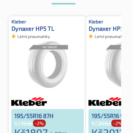
Kleber
Kleber
Dynaxer HP5 TL
Dynaxer HP5 XL
Letní pneumatiky
Letní pneumatiky
195/55R16 87H
195/55R16 91T
Kč
1936
Kč
2052
-2%
-2%
Kč
1897
Kč
2011