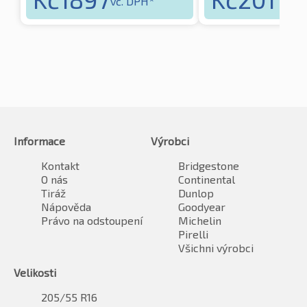
vč. DPH*
vč. 
Informace
Výrobci
Kontakt
Bridgestone
O nás
Continental
Tiráž
Dunlop
Nápověda
Goodyear
Právo na odstoupení
Michelin
Pirelli
Všichni výrobci
Velikosti
205/55 R16