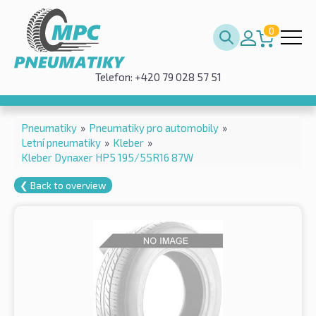
0
Telefon: +420 79 028 57 51
Pneumatiky
»
Pneumatiky pro automobily
»
Letní pneumatiky
»
Kleber
»
Kleber Dynaxer HP5 195/55R16 87W
❮ Back to overview