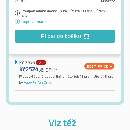
vč. DPH
Množství
Předpokládaná dodací lhůta - Čtvrtek 13 srp. - Úterý 18
srp.
Doprava zdarma
Přidat do košíku
Kč
2576
-2%
Kč
2524
vč. DPH*
Předpokládaná dodací lhůta - Čtvrtek 13 srp. - Úterý 18 srp.
by
Auto-Raifen GmbH
Viz též