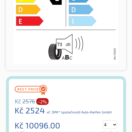
Kč
2576
-2%
Kč
2524
vč. DPH*
společností Auto-Raifen GmbH
Kč
10096.00