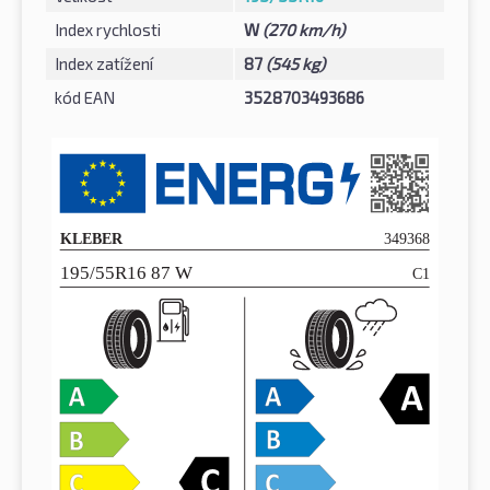
Index rychlosti
W
(270 km/h)
Index zatížení
87
(545 kg)
kód EAN
3528703493686