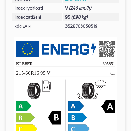
Index rychlosti
V
(240 km/h)
Index zatížení
95
(690 kg)
kód EAN
3528703058519