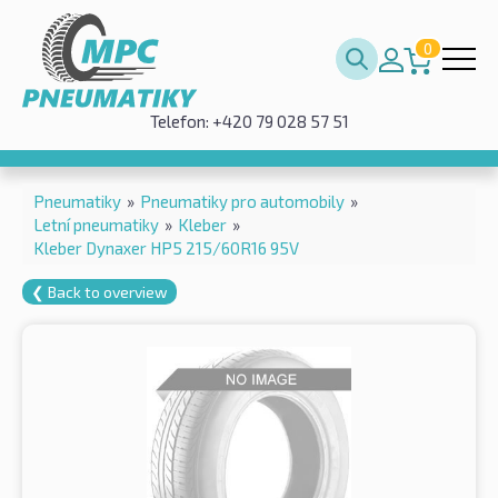
0
Telefon: +420 79 028 57 51
Pneumatiky
»
Pneumatiky pro automobily
»
Letní pneumatiky
»
Kleber
»
Kleber Dynaxer HP5 215/60R16 95V
❮ Back to overview