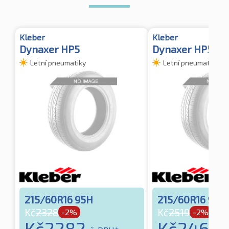
Kleber
Kleber
Dynaxer HP5
Dynaxer HP5 XL
Letní pneumatiky
Letní pneumatiky
215/60R16 95H
215/60R16 99V
Kč
2328
Kč
2519
-2%
-2%
Kč
2282
Kč
2468