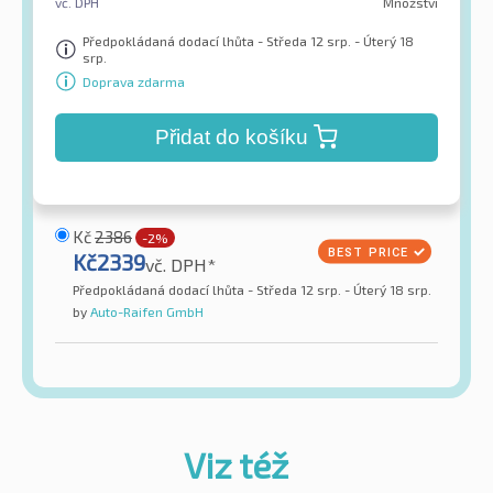
vč. DPH
Množství
Předpokládaná dodací lhůta - Středa 12 srp. - Úterý 18
srp.
Doprava zdarma
Přidat do košíku
Kč
2386
-2%
Kč
2339
vč. DPH*
Předpokládaná dodací lhůta - Středa 12 srp. - Úterý 18 srp.
by
Auto-Raifen GmbH
Viz též