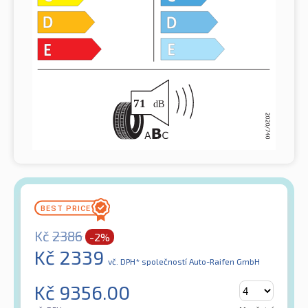
Kč
2386
-2%
Kč
2339
vč. DPH*
společností Auto-Raifen GmbH
Kč
9356.00