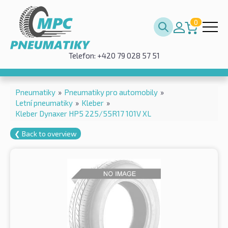
0
Telefon: +420 79 028 57 51
Pneumatiky
»
Pneumatiky pro automobily
»
Letní pneumatiky
»
Kleber
»
Kleber Dynaxer HP5 225/55R17 101V XL
❮ Back to overview