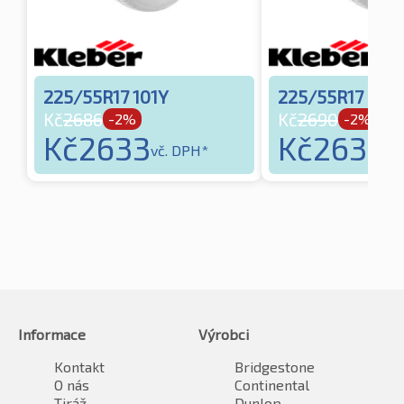
225/55R17 101Y
225/55R17 97Y
Kč
2686
Kč
2690
-2%
-2%
Kč
2633
Kč
2637
vč. DPH*
vč
Informace
Výrobci
Kontakt
Bridgestone
O nás
Continental
Tiráž
Dunlop