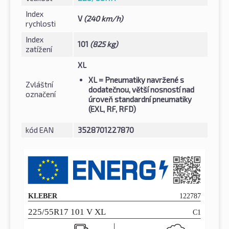
Index
V
(240 km/h)
rychlosti
Index
101
(825 kg)
zatížení
XL
XL
= Pneumatiky navržené s
Zvláštní
dodatečnou, větší nosností nad
označení
úroveň standardní pneumatiky
(EXL, RF, RFD)
kód EAN
3528701227870