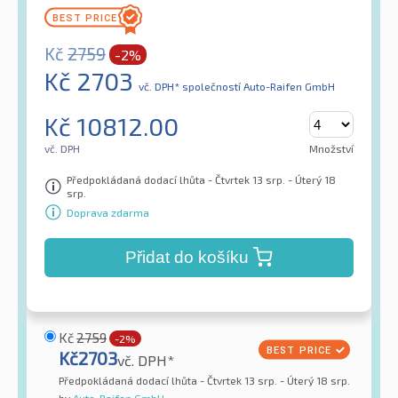
Kč
2759
-2%
Kč
2703
vč. DPH*
společností Auto-Raifen GmbH
Kč
10812.00
vč. DPH
Množství
Předpokládaná dodací lhůta - Čtvrtek 13 srp. - Úterý 18
srp.
Doprava zdarma
Přidat do košíku
Kč
2759
-2%
Kč
2703
vč. DPH*
Předpokládaná dodací lhůta - Čtvrtek 13 srp. - Úterý 18 srp.