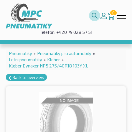
0
Telefon: +420 79 028 57 51
Pneumatiky
»
Pneumatiky pro automobily
»
Letní pneumatiky
»
Kleber
»
Kleber Dynaxer HP5 275/40R18 103Y XL
❮ Back to overview