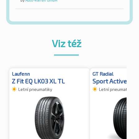
by
Auto-Raifen GmbH
Viz též
Laufenn
GT Radial
Z Fit EQ LK03 XL TL
Sport Active 2 X
Letní pneumatiky
Letní pneumatiky