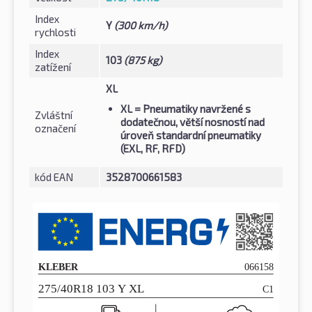
Index
Y
(300 km/h)
rychlosti
Index
103
(875 kg)
zatížení
XL
XL
= Pneumatiky navržené s
Zvláštní
dodatečnou, větší nosností nad
označení
úroveň standardní pneumatiky
(EXL, RF, RFD)
kód EAN
3528700661583