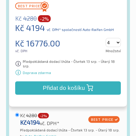
Kč
4280
-2%
Kč
4194
vč. DPH*
společností Auto-Raifen GmbH
Kč
16776.00
vč. DPH
Množství
Předpokládaná dodací lhůta - Čtvrtek 13 srp. - Úterý 18
srp.
Doprava zdarma
Přidat do košíku
Kč
4280
-2%
Kč
4194
vč. DPH*
Předpokládaná dodací lhůta - Čtvrtek 13 srp. - Úterý 18 srp.