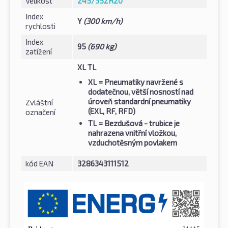
Velikost
245/35ZR20
Index
Y
(300 km/h)
rychlosti
Index
95
(690 kg)
zatížení
XL TL
XL
= Pneumatiky navržené s
dodatečnou, větší nosností nad
úroveň standardní pneumatiky
Zvláštní
(EXL, RF, RFD)
označení
TL
= Bezdušová - trubice je
nahrazena vnitřní vložkou,
vzduchotěsným povlakem
kód EAN
3286343111512