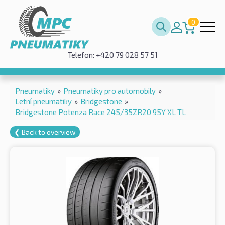
0
Telefon: +420 79 028 57 51
Pneumatiky
»
Pneumatiky pro automobily
»
Letní pneumatiky
»
Bridgestone
»
Bridgestone Potenza Race 245/35ZR20 95Y XL TL
❮ Back to overview