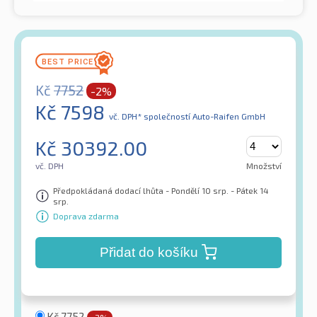
Kč
7752
-2%
Kč
7598
vč. DPH*
společností Auto-Raifen GmbH
Kč
30392.00
vč. DPH
Množství
Předpokládaná dodací lhůta - Pondělí 10 srp. - Pátek 14
srp.
Doprava zdarma
Přidat do košíku
Kč
7752
-2%