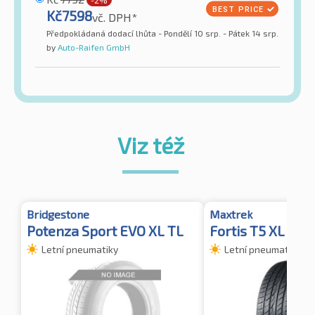
Kč
7598
vč. DPH*
Předpokládaná dodací lhůta - Pondělí 10 srp. - Pátek 14 srp.
by
Auto-Raifen GmbH
Viz též
Bridgestone
Maxtrek
Potenza Sport EVO XL TL
Fortis T5 XL
Letní pneumatiky
Letní pneumatiky