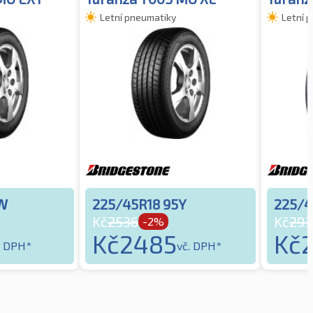
Letní pneumatiky
Letní 
1W
225/45R18 95Y
225/4
Kč
2536
Kč
293
-2%
Kč
2485
Kč
. DPH*
vč. DPH*