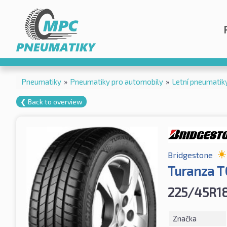
Pneumatiky
»
Pneumatiky pro automobily
»
Letní pneumatik
❮ Back to overview
Bridgestone
Turanza 
225/45R1
Značka