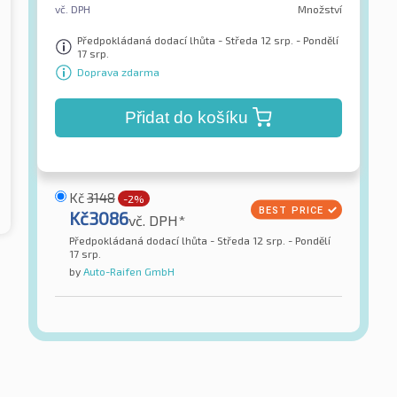
vč. DPH
Množství
Předpokládaná dodací lhůta - Středa 12 srp. - Pondělí
17 srp.
Doprava zdarma
Přidat do košíku
Kč
3148
-2%
Kč
3086
vč. DPH*
Předpokládaná dodací lhůta - Středa 12 srp. - Pondělí
17 srp.
by
Auto-Raifen GmbH
one
Austone
 6 * XL TL
Athena SP-701