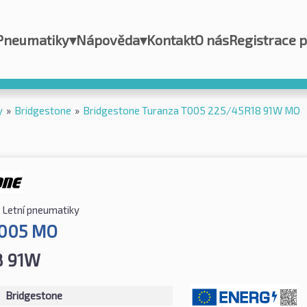
Pneumatiky
▾
Nápověda
▾
Kontakt
O nás
Registrace 
y
»
Bridgestone
»
Bridgestone Turanza T005 225/45R18 91W MO
Letní pneumatiky
T005 MO
8 91W
Bridgestone