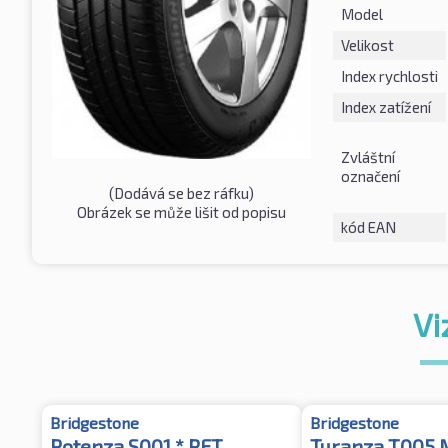
Model
Velikost
Index rychlosti
Index zatížení
Zvláštní
označení
(Dodává se bez ráfku)
Obrázek se může lišit od popisu
kód EAN
Vi
Bridgestone
Bridgestone
Potenza S001 * RFT
Turanza T005 