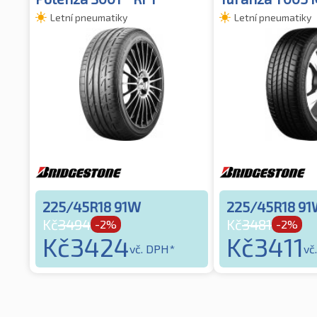
Letní pneumatiky
Letní pneumatiky
225/45R18 91W
225/45R18 9
Kč
3494
Kč
3481
-2%
-2%
Kč
3424
Kč
3411
vč. DPH*
vč