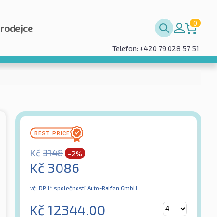
0
prodejce
Telefon: +420 79 028 57 51
Kč
3148
-2%
Kč
3086
vč. DPH*
společností Auto-Raifen GmbH
Kč
12344.00