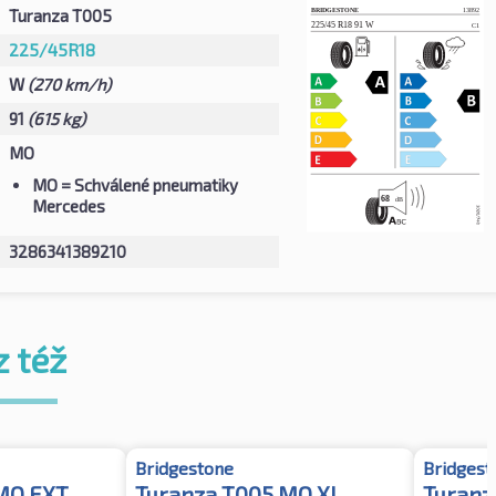
Turanza T005
225/45R18
W
(270 km/h)
91
(615 kg)
MO
MO
= Schválené pneumatiky
Mercedes
3286341389210
z též
Bridgestone
Bridgest
MO EXT
Turanza T005 MO XL
Turanza