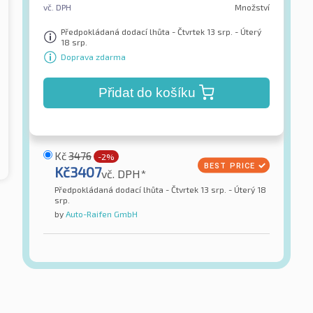
vč. DPH
Množství
Předpokládaná dodací lhůta - Čtvrtek 13 srp. - Úterý
18 srp.
Doprava zdarma
Přidat do košíku
Kč
3476
-2%
Kč
3407
vč. DPH*
Předpokládaná dodací lhůta - Čtvrtek 13 srp. - Úterý 18
srp.
by
Auto-Raifen GmbH
Sailun
 E-Race RH01
Atrezzo Elite