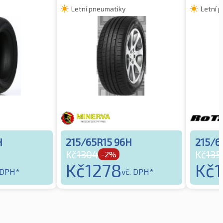
Letní pneumatiky
Letní 
H
215/65R15 96H
215/6
Kč
1304
Kč
135
-2%
Kč
1278
Kč
 DPH*
vč. DPH*