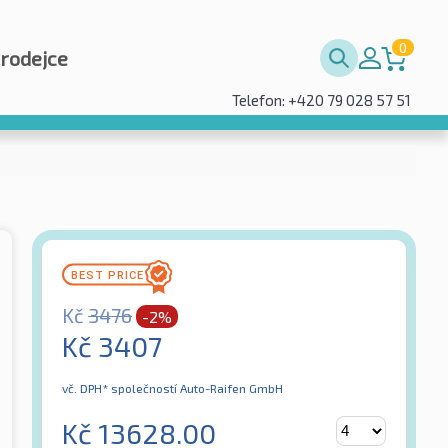
0
prodejce
Telefon: +420 79 028 57 51
Kč
3476
-2%
Kč
3407
vč. DPH*
společností Auto-Raifen GmbH
Kč
13628.00