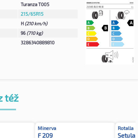
Turanza T005
215/65R15
H
(210 km/h)
96
(710 kg)
3286340889810
z též
Minerva
Rotalla
F 209
Setula