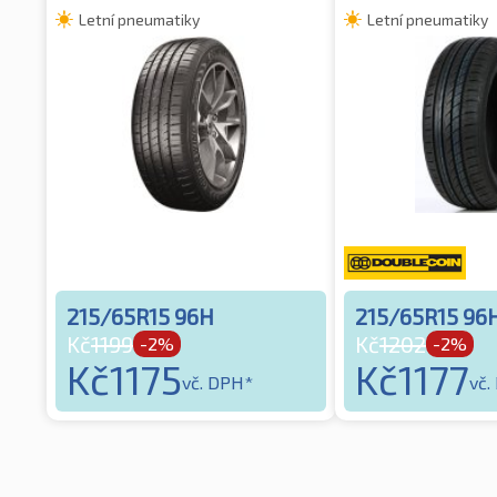
Letní pneumatiky
Letní pneumatiky
215/65R15 96H
215/65R15 96
Kč
1199
Kč
1202
-2%
-2%
Kč
1175
Kč
1177
vč. DPH*
vč.