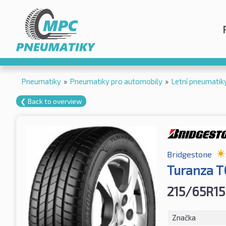
Pneumatiky
»
Pneumatiky pro automobily
»
Letní pneumatik
❮ Back to overview
Bridgestone
Turanza 
215/65R15
Značka