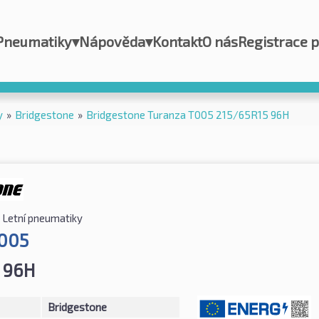
Pneumatiky
▾
Nápověda
▾
Kontakt
O nás
Registrace 
y
»
Bridgestone
»
Bridgestone Turanza T005 215/65R15 96H
Letní pneumatiky
T005
 96H
Bridgestone