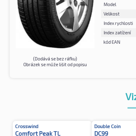
Model
Velikost
Index rychlosti
Index zatížení
kód EAN
(Dodává se bez ráfku)
Obrázek se může lišit od popisu
Vi
Crosswind
Double Coin
Comfort Peak TL
DC99